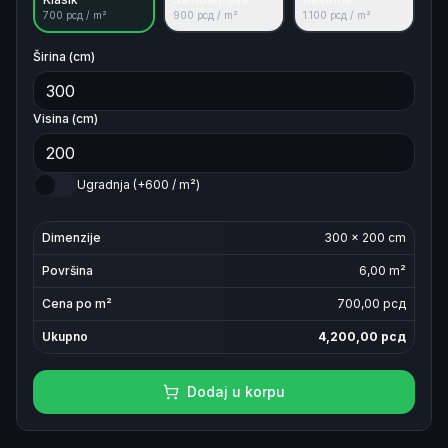
700
рсд / m²
900
рсд / m²
1.100
рсд / m²
Širina (cm)
Visina (cm)
Ugradnja (+600 / m²)
Dimenzije
300
×
200
cm
Površina
6,00
m²
Cena po m²
700
,00 рсд
Ukupno
4,200,00
рсд
Dodaj u korpu