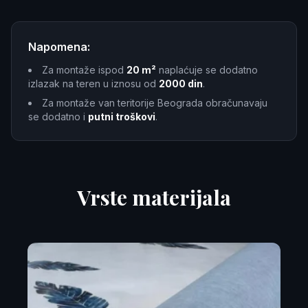
Napomena:
Za montaže ispod
20 m²
naplaćuje se dodatno
izlazak na teren u iznosu od
2000 din
.
Za montaže van teritorije Beograda obračunavaju
se dodatno i
putni troškovi
.
Vrste materijala