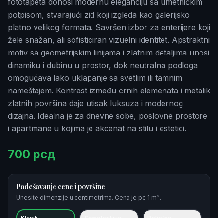
fototapeta donosi modernu eleganciju sa umetničkim
potpisom, stvarajući zid koji izgleda kao galerijsko
platno velikog formata. Savršen izbor za enterijere koji
žele snažan, ali sofisticiran vizuelni identitet. Apstraktni
motiv sa geometrijskim linijama i zlatnim detaljima unosi
dinamiku i dubinu u prostor, dok neutralna podloga
omogućava lako uklapanje sa svetlim ili tamnim
nameštajem. Kontrast između crnih elemenata i metalik
zlatnih površina daje utisak luksuza i modernog
dizajna. Idealna je za dnevne sobe, poslovne prostore
i apartmane u kojima je akcenat na stilu i estetici.
700
рсд
Podešavanje cene i površine
Unesite dimenzije u centimetrima. Cena je po 1 m².
Klasik
Samolepljive
Reljefne