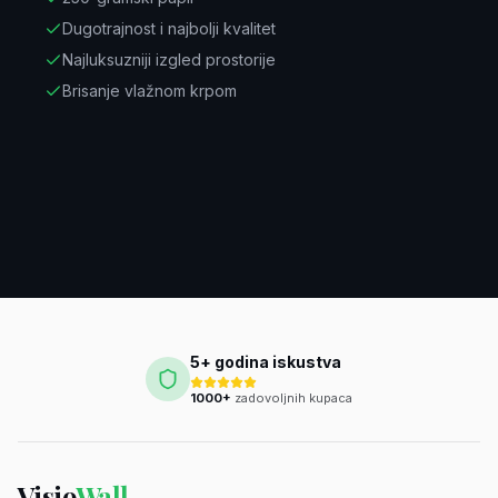
Dugotrajnost i najbolji kvalitet
Najluksuzniji izgled prostorije
Brisanje vlažnom krpom
5+ godina iskustva
1000+
zadovoljnih kupaca
Visio
Wall