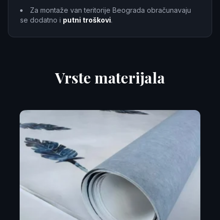
Za montaže van teritorije Beograda obračunavaju
se dodatno i
putni troškovi
.
Vrste materijala