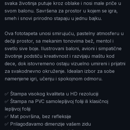
svaka životinja putuje kroz oblake i nosi male priče u
svom balonu. Savršena za prostor u kojem se igra,
smeh i snovi prirodno stapaju u jednu bajku.
Ova fototapeta unosi smirujuću, pastelnу atmosferu u
dečiji prostor, sa mekanim tonovima bež, mentol i
svetlo sive boje. Ilustrovani baloni, avioni i simpatične
životinje podstiču kreativnost i razvijaju maštu kod
dece, dok istovremeno ostaju vizuelno umireni i prijatni
za svakodnevno okruženje. Idealan izbor za sobe
namenjene igri, učenju i spokojnom odmoru.
✅ Štampa visokog kvaliteta u HD rezoluciji
✅ Štampa na PVC samolepljivoj foliji ili klasičnoj
lepljivoj foliji
✅ Mat površina, bez refleksije
✅ Prilagođavamo dimenzije vašem zidu