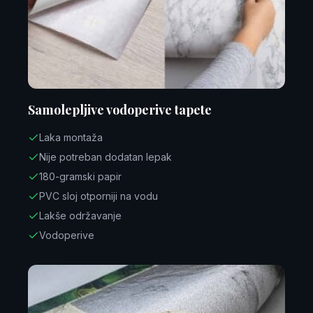
Samolepljive vodoperive tapete
Laka montaža
Nije potreban dodatan lepak
180-gramski papir
PVC sloj otporniji na vodu
Lakše održavanje
Vodoperive