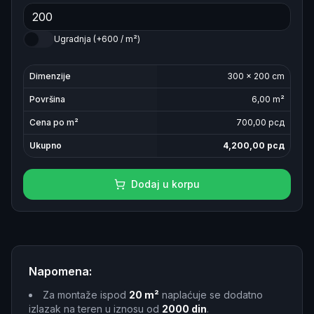
Ugradnja (+600 / m²)
Dimenzije
300
×
200
cm
Površina
6,00
m²
Cena po m²
700
,00 рсд
Ukupno
4,200,00
рсд
Dodaj u korpu
Napomena:
Za montaže ispod
20 m²
naplaćuje se dodatno
izlazak na teren u iznosu od
2000 din
.