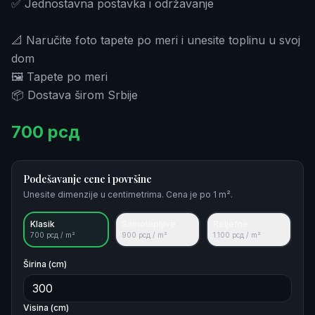
✅ Jednostavna postavka i održavanje
📐 Naručite foto tapete po meri i unesite toplinu u svoj
dom
🖼️ Tapete po meri
📦 Dostava širom Srbije
700
рсд
Podešavanje cene i površine
Unesite dimenzije u centimetrima. Cena je po 1 m².
Klasik
Samolepljive
Reljefne
700
рсд / m²
900
рсд / m²
1.100
рсд / m²
Širina (cm)
Visina (cm)