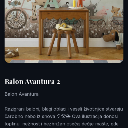
Balon Avantura 2
Balon Avantura
Razigrani baloni, blagi oblaci i veseli životinjice stvaraju
čarobno nebo iz snova 🎈🐻🌥️ Ova ilustracija donosi
toplinu, nežnost i bezbrižan osećaj dečije mašte, gde