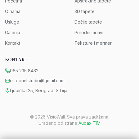
Početna
Apstraktne tapete
O nama
3D tapete
Usluge
Dečije tapete
Galerija
Prirodni motivi
Kontakt
Teksture i mermer
KONTAKT
065 235 8432
eliteprintstudio@gmail.com
Ljubička 25, Beograd, Srbija
©
2026
VisioWall. Sva prava zadržana.
Urađeno od strane
Audax TIM