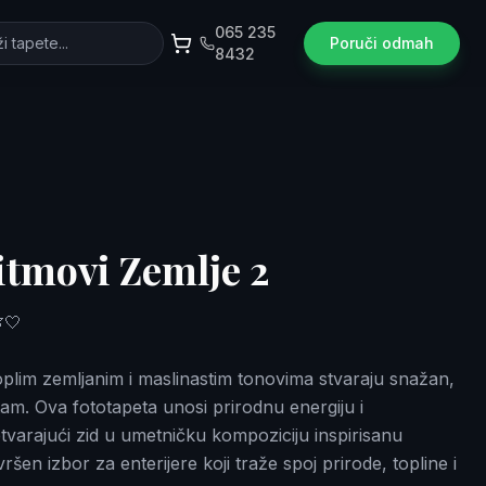
065 235
Poruči odmah
8432
itmovi Zemlje 2
🤍
 u toplim zemljanim i maslinastim tonovima stvaraju snažan,
itam. Ova fototapeta unosi prirodnu energiju i
tvarajući zid u umetničku kompoziciju inspirisanu
en izbor za enterijere koji traže spoj prirode, topline i