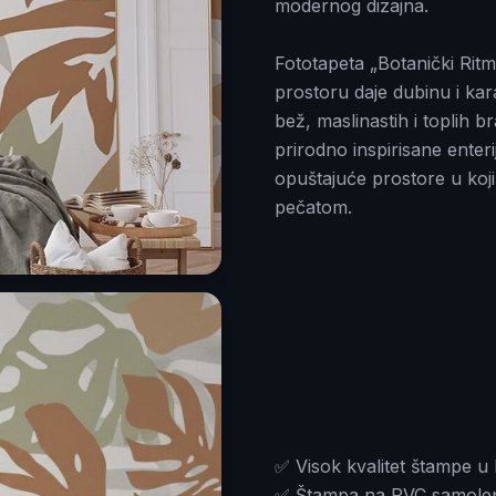
modernog dizajna.
Fototapeta „Botanički Ritm
prostoru daje dubinu i ka
bež, maslinastih i toplih 
prirodno inspirisane enter
opuštajuće prostore u koj
pečatom.
✅ Visok kvalitet štampe u 
✅ Štampa na PVC samolepljiv