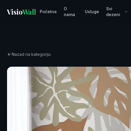
O
Svi
Visio
Wall
Početna
Usluge
nama
dezeni
Nazad na kategoriju