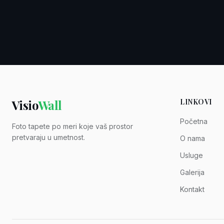
Visio
Wall
LINKOVI
Početna
Foto tapete po meri koje vaš prostor
pretvaraju u umetnost.
O nama
Usluge
Galerija
Kontakt