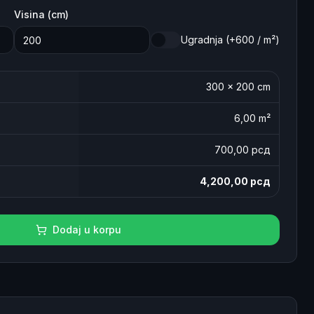
Visina (cm)
Ugradnja (+600 / m²)
300
×
200
cm
6,00
m²
700
,00 рсд
4,200,00
рсд
Dodaj u korpu