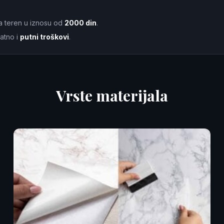
a teren u iznosu od
2000 din
.
atno i
putni troškovi
.
Vrste materijala