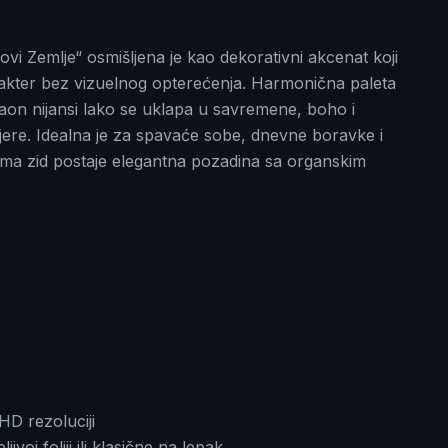
ovi Zemlje“ osmišljena je kao dekorativni akcenat koji
rakter bez vizuelnog opterećenja. Harmonična paleta
braon nijansi lako se uklapa u savremene, boho i
ijere. Idealna je za spavaće sobe, dnevne boravke i
ima zid postaje elegantna pozadina sa organskim
HD rezoluciji
oj foliji ili klasične na lepak