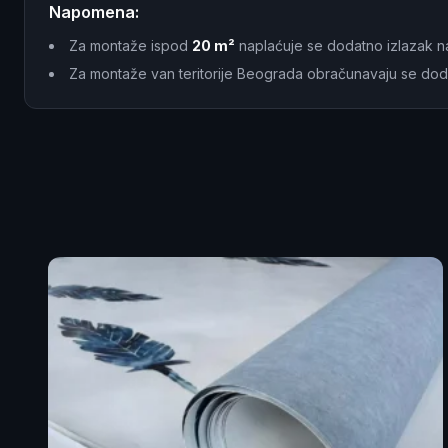
Napomena:
Za montaže ispod
20 m²
naplaćuje se dodatno izlazak n
Za montaže van teritorije Beograda obračunavaju se dod