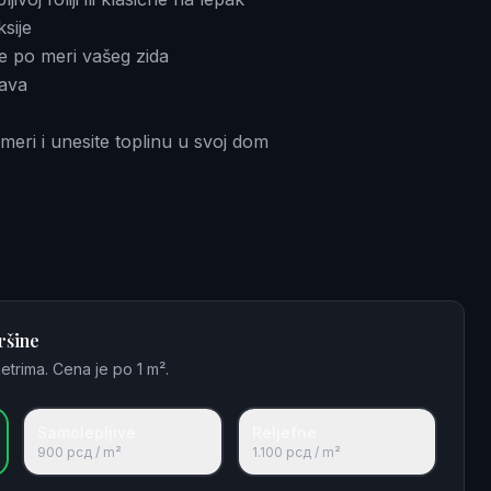
sije
e po meri vašeg zida
žava
meri i unesite toplinu u svoj dom
ršine
etrima. Cena je po 1 m².
Samolepljive
Reljefne
900
рсд / m²
1.100
рсд / m²