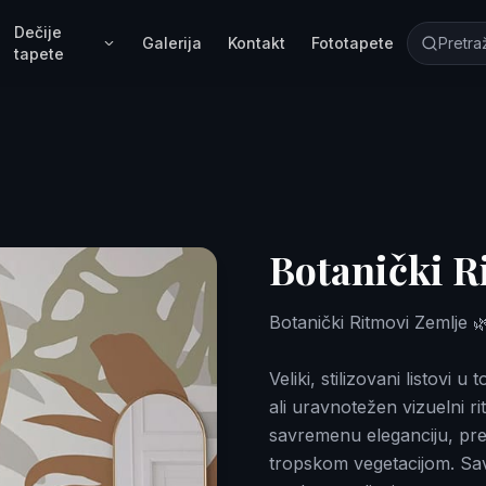
Dečije
Galerija
Kontakt
Fototapete
tapete
Botanički R
Botanički Ritmovi Zemlje 
Veliki, stilizovani listovi
ali uravnotežen vizuelni r
savremenu eleganciju, pre
tropskom vegetacijom. Savrš