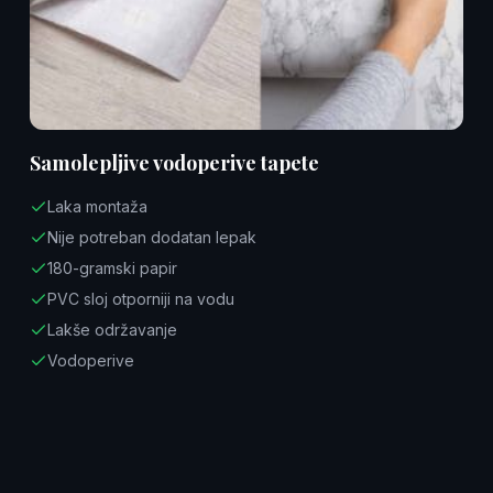
Samolepljive vodoperive tapete
Laka montaža
Nije potreban dodatan lepak
180-gramski papir
PVC sloj otporniji na vodu
Lakše održavanje
Vodoperive