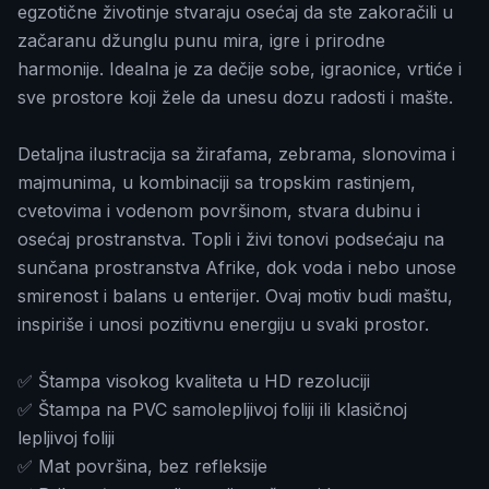
egzotične životinje stvaraju osećaj da ste zakoračili u
začaranu džunglu punu mira, igre i prirodne
harmonije. Idealna je za dečije sobe, igraonice, vrtiće i
sve prostore koji žele da unesu dozu radosti i mašte.
Detaljna ilustracija sa žirafama, zebrama, slonovima i
majmunima, u kombinaciji sa tropskim rastinjem,
cvetovima i vodenom površinom, stvara dubinu i
osećaj prostranstva. Topli i živi tonovi podsećaju na
sunčana prostranstva Afrike, dok voda i nebo unose
smirenost i balans u enterijer. Ovaj motiv budi maštu,
inspiriše i unosi pozitivnu energiju u svaki prostor.
✅ Štampa visokog kvaliteta u HD rezoluciji
✅ Štampa na PVC samolepljivoj foliji ili klasičnoj
lepljivoj foliji
✅ Mat površina, bez refleksije