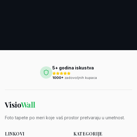
5+ godina iskustva
1000+
zadovoljnih kupaca
Visio
Wall
Foto tapete po meri koje vaš prostor pretvaraju u umetnost.
LINKOVI
KATEGORIJE