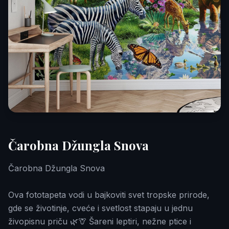
Čarobna Džungla Snova
Čarobna Džungla Snova
Ova fototapeta vodi u bajkoviti svet tropske prirode,
gde se životinje, cveće i svetlost stapaju u jednu
živopisnu priču 🌿🦒 Šareni leptiri, nežne ptice i