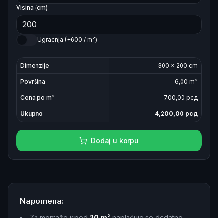
Visina (cm)
Ugradnja (+600 / m²)
Dimenzije
300
×
200
cm
Površina
6,00
m²
Cena po m²
700
,00 рсд
Ukupno
4,200,00
рсд
Dodaj u korpu
Napomena:
Za montaže ispod
20 m²
naplaćuje se dodatno