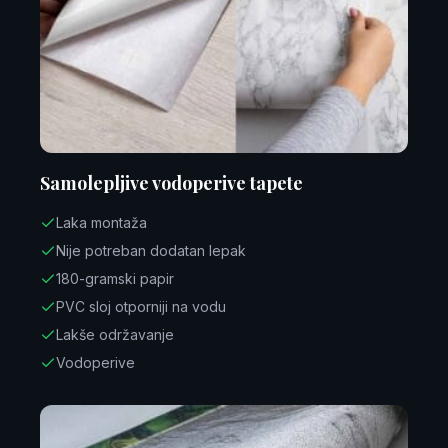
Samolepljive vodoperive tapete
Laka montaža
Nije potreban dodatan lepak
180-gramski papir
PVC sloj otporniji na vodu
Lakše održavanje
Vodoperive