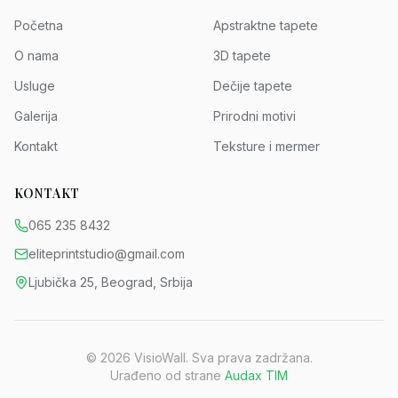
Početna
Apstraktne tapete
O nama
3D tapete
Usluge
Dečije tapete
Galerija
Prirodni motivi
Kontakt
Teksture i mermer
KONTAKT
065 235 8432
eliteprintstudio@gmail.com
Ljubička 25, Beograd, Srbija
©
2026
VisioWall. Sva prava zadržana.
Urađeno od strane
Audax TIM