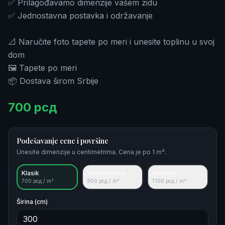
✅ Prilagođavamo dimenzije vašem zidu
✅ Jednostavna postavka i održavanje
📐 Naručite foto tapete po meri i unesite toplinu u svoj
dom
🖼️ Tapete po meri
📦 Dostava širom Srbije
700
рсд
Podešavanje cene i površine
Unesite dimenzije u centimetrima. Cena je po 1 m².
Klasik
Samolepljive
Reljefne
700
рсд / m²
900
рсд / m²
1.100
рсд / m²
Širina (cm)