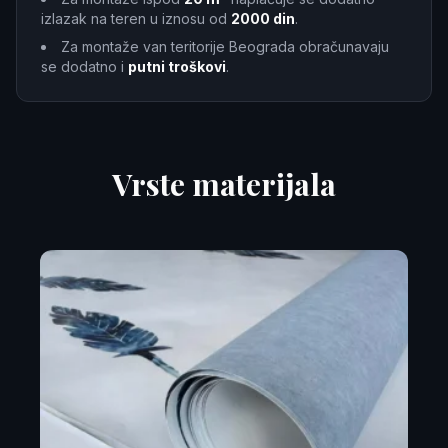
izlazak na teren u iznosu od
2000 din
.
Za montaže van teritorije Beograda obračunavaju
se dodatno i
putni troškovi
.
Vrste materijala