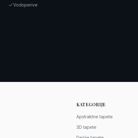
Vodoperive
KATEGORIJE
Apstraktne tapete
3D tapete
Dečije tapete