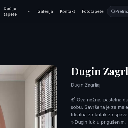
Dečije
Galerija
Kontakt
Fototapete
tapete
Dugin Zagrl
Dugin Zagrljaj
🌈 Ova nežna, pastelna dug
sobu. Savršena je za male 
Idealna za kutak za spavanj
✨Dugin luk u prigušenim, 