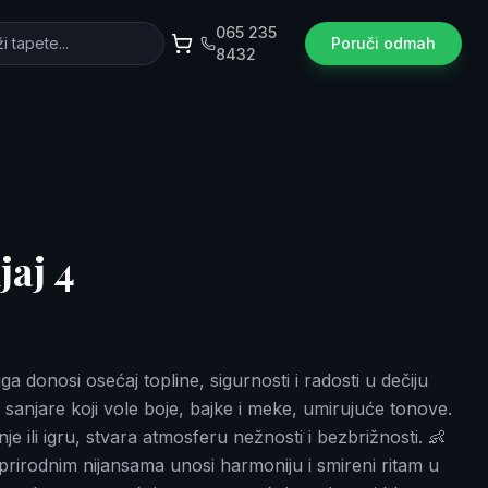
065 235
Poruči odmah
8432
jaj 4
a donosi osećaj topline, sigurnosti i radosti u dečiju
sanjare koji vole boje, bajke i meke, umirujuće tonove.
e ili igru, stvara atmosferu nežnosti i bezbrižnosti. 👶
prirodnim nijansama unosi harmoniju i smireni ritam u