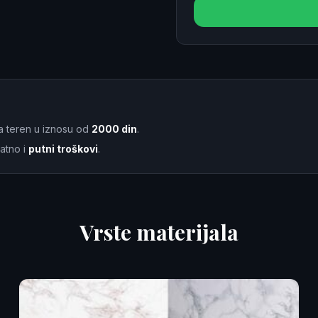
a teren u iznosu od
2000 din
.
atno i
putni troškovi
.
Vrste materijala