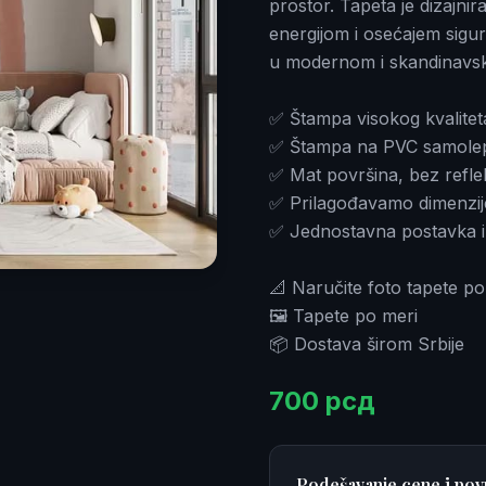
prostor. Tapeta je dizajni
energijom i osećajem sigurn
u modernom i skandinavsk
✅ Štampa visokog kvaliteta
✅ Štampa na PVC samolepljivoj
✅ Mat površina, bez reflek
✅ Prilagođavamo dimenzij
✅ Jednostavna postavka i
📐 Naručite foto tapete po
🖼️ Tapete po meri
📦 Dostava širom Srbije
700
рсд
Podešavanje cene i pov