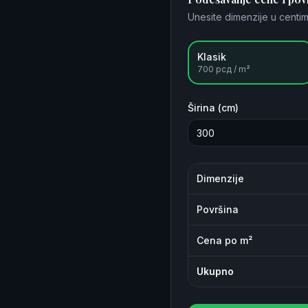
Unesite dimenzije u centim
Klasik
700
рсд / m²
Širina (cm)
Dimenzije
Površina
Cena po m²
Ukupno