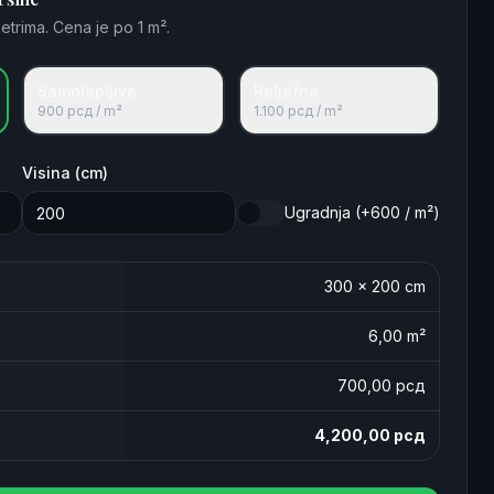
etrima. Cena je po 1 m².
Samolepljive
Reljefne
900
рсд / m²
1.100
рсд / m²
Visina (cm)
Ugradnja (+600 / m²)
300
×
200
cm
6,00
m²
700
,00 рсд
4,200,00
рсд