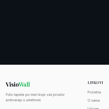
Visio
Wall
LINKOVI
Početna
Foto tapete po meri koje vaš prostor
pretvaraju u umetnost.
O nama
Usluge