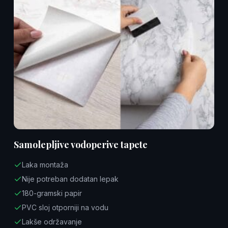
Samolepljive vodoperive tapete
Laka montaža
Nije potreban dodatan lepak
180-gramski papir
PVC sloj otporniji na vodu
Lakše održavanje