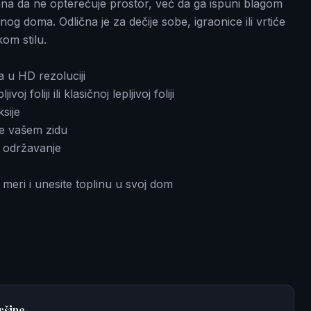
rana da ne opterećuje prostor, već da ga ispuni blagom
og doma. Odlična je za dečije sobe, igraonice ili vrtiće
om stilu.
 u HD rezoluciji
 foliji ili klasičnoj lepljivoj foliji
sije
e vašem zidu
 održavanje
 meri i unesite toplinu u svoj dom
ršine