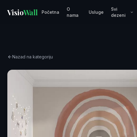
O
Svi
Visio
Wall
Početna
Usluge
nama
dezeni
Nazad na kategoriju