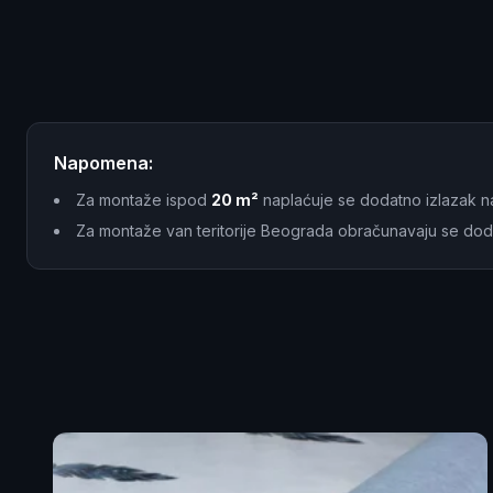
Napomena:
Za montaže ispod
20 m²
naplaćuje se dodatno izlazak n
Za montaže van teritorije Beograda obračunavaju se dod