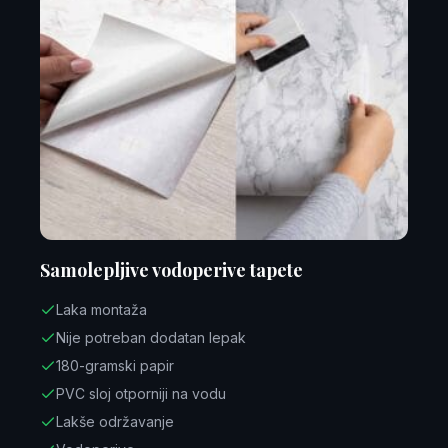
Samolepljive vodoperive tapete
Laka montaža
Nije potreban dodatan lepak
180-gramski papir
PVC sloj otporniji na vodu
Lakše održavanje