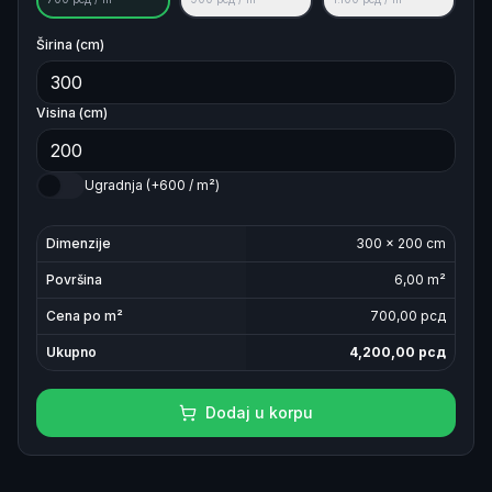
Širina (cm)
Visina (cm)
Ugradnja (+600 / m²)
Dimenzije
300
×
200
cm
Površina
6,00
m²
Cena po m²
700
,00 рсд
Ukupno
4,200,00
рсд
Dodaj u korpu