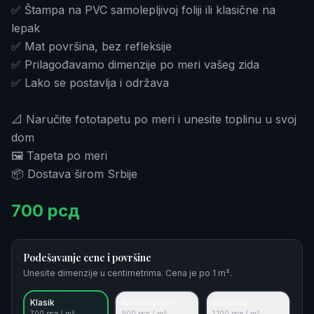
✅ Štampa na PVC samolepljivoj foliji ili klasične na
lepak
✅ Mat površina, bez refleksije
✅ Prilagođavamo dimenzije po meri vašeg zida
✅ Lako se postavlja i održava
📐 Naručite fototapetu po meri i unesite toplinu u svoj
dom
🖼️ Tapeta po meri
📦 Dostava širom Srbije
700
рсд
Podešavanje cene i površine
Unesite dimenzije u centimetrima. Cena je po 1 m².
Klasik
Samolepljive
Reljefne
700
рсд / m²
900
рсд / m²
1.100
рсд / m²