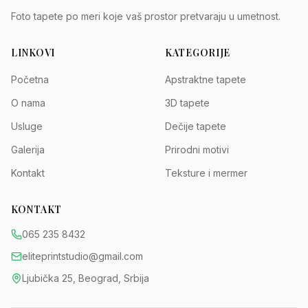
Foto tapete po meri koje vaš prostor pretvaraju u umetnost.
LINKOVI
KATEGORIJE
Početna
Apstraktne tapete
O nama
3D tapete
Usluge
Dečije tapete
Galerija
Prirodni motivi
Kontakt
Teksture i mermer
KONTAKT
065 235 8432
eliteprintstudio@gmail.com
Ljubička 25, Beograd, Srbija