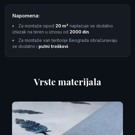
Napomena:
Za montaže ispod
20 m²
naplaćuje se dodatno
izlazak na teren u iznosu od
2000 din
.
Za montaže van teritorije Beograda obračunavaju
se dodatno i
putni troškovi
.
Vrste materijala