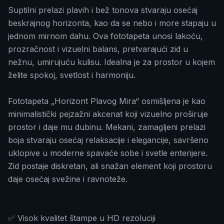
Suptilni prelazi plavih i bež tonova stvaraju osećaj
beskrajnog horizonta, kao da se nebo i more stapaju u
jednom mirnom dahu. Ova fototapeta unosi lakoću,
prozračnost i vizuelni balans, pretvarajući zid u
nežnu, umirujuću kulisu. Idealna je za prostor u kojem
želite spokoj, svetlost i harmoniju.
Fototapeta „Horizont Plavog Mira“ osmišljena je kao
minimalistički pejzažni akcenat koji vizuelno proširuje
prostor i daje mu dubinu. Mekani, zamagljeni prelazi
boja stvaraju osećaj relaksacije i elegancije, savršeno
uklopive u moderne spavaće sobe i svetle enterijere.
Zid postaje diskretan, ali snažan element koji prostoru
daje osećaj svežine i ravnoteže.
✅ Visok kvalitet štampe u HD rezoluciji