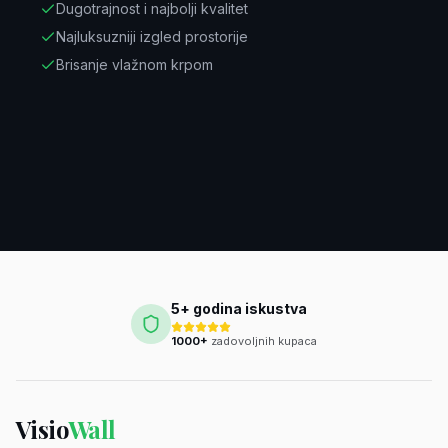
Dugotrajnost i najbolji kvalitet
Najluksuzniji izgled prostorije
Brisanje vlažnom krpom
5+ godina iskustva
1000+
zadovoljnih kupaca
Visio
Wall