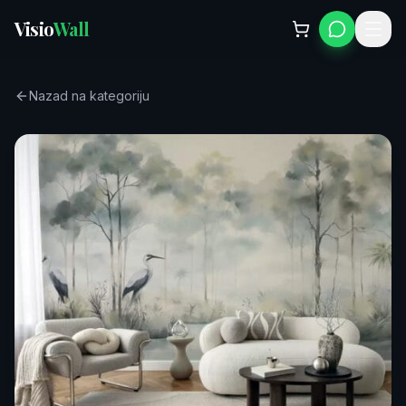
Visio
Wall
Nazad na kategoriju