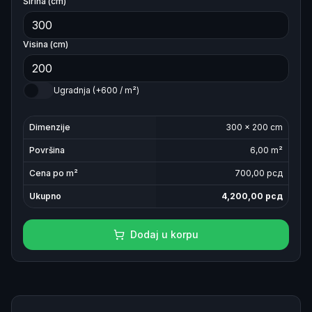
Širina (cm)
Visina (cm)
Ugradnja (+600 / m²)
Dimenzije
300
×
200
cm
Površina
6,00
m²
Cena po m²
700
,00 рсд
Ukupno
4,200,00
рсд
Dodaj u korpu