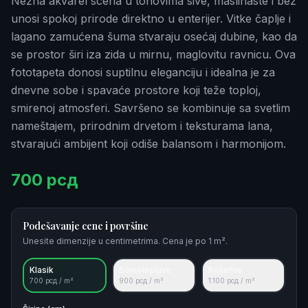
Nežna akvarel scena u tonovima sive, maslinaste i bež
unosi spokoj prirode direktno u enterijer. Vitke čaplje i
lagano zamućena šuma stvaraju osećaj dubine, kao da
se prostor širi iza zida u mirnu, maglovitu ravnicu. Ova
fototapeta donosi suptilnu eleganciju i idealna je za
dnevne sobe i spavaće prostore koji teže toploj,
smirenoj atmosferi. Savršeno se kombinuje sa svetlim
nameštajem, prirodnim drvetom i teksturama lana,
stvarajući ambijent koji odiše balansom i harmonijom.
700
рсд
Podešavanje cene i površine
Unesite dimenzije u centimetrima. Cena je po 1 m².
Klasik
Samolepljive
Reljefne
700
рсд / m²
900
рсд / m²
1.100
рсд / m²