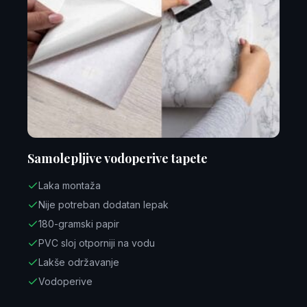
Samolepljive vodoperive tapete
Laka montaža
Nije potreban dodatan lepak
180-gramski papir
PVC sloj otporniji na vodu
Lakše održavanje
Vodoperive