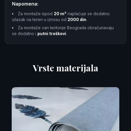
Napomena:
Za montaže ispod
20 m²
naplaćuje se dodatno
izlazak na teren u iznosu od
2000 din
.
Za montaže van teritorije Beograda obračunavaju
se dodatno i
putni troškovi
.
Vrste materijala