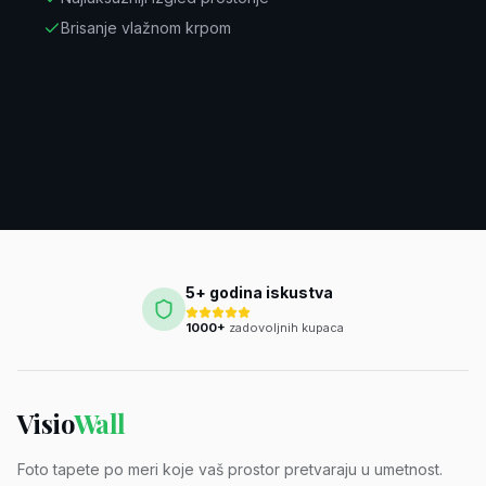
Brisanje vlažnom krpom
5+ godina iskustva
1000+
zadovoljnih kupaca
Visio
Wall
Foto tapete po meri koje vaš prostor pretvaraju u umetnost.