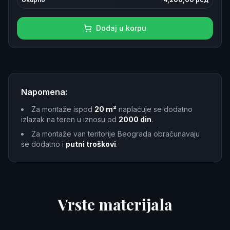
Dodaj u korpu
Napomena:
Za montaže ispod
20 m²
naplaćuje se dodatno
izlazak na teren u iznosu od
2000 din
.
Za montaže van teritorije Beograda obračunavaju
se dodatno i
putni troškovi
.
Vrste materijala