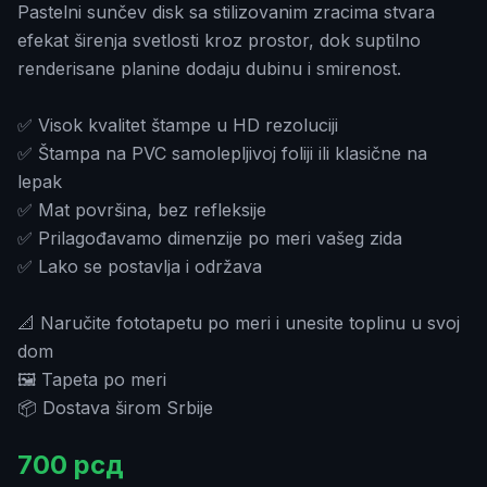
Pastelni sunčev disk sa stilizovanim zracima stvara
efekat širenja svetlosti kroz prostor, dok suptilno
renderisane planine dodaju dubinu i smirenost.
✅ Visok kvalitet štampe u HD rezoluciji
✅ Štampa na PVC samolepljivoj foliji ili klasične na
lepak
✅ Mat površina, bez refleksije
✅ Prilagođavamo dimenzije po meri vašeg zida
✅ Lako se postavlja i održava
📐 Naručite fototapetu po meri i unesite toplinu u svoj
dom
🖼️ Tapeta po meri
📦 Dostava širom Srbije
700
рсд