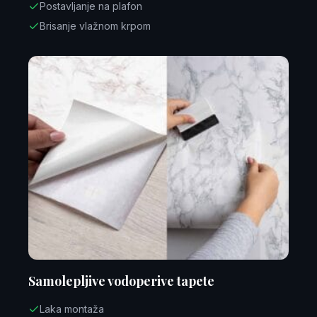
Postavljanje na plafon
Brisanje vlažnom krpom
Samolepljive vodoperive tapete
Laka montaža