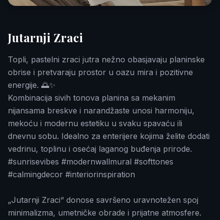
Jutarnji Zraci
Topli, pastelni zraci jutra nežno obasjavaju planinske
obrise i pretvaraju prostor u oazu mira i pozitivne
energije. 🌅✨
Kombinacija sivih tonova planina sa mekanim
nijansama breskve i narandžaste unosi harmoniju,
mekoću i modernu estetiku u svaku spavaću ili
dnevnu sobu. Idealno za enterijere kojima želite dodati
vedrinu, toplinu i osećaj laganog buđenja prirode.
#sunrisevibes #modernwallmural #softtones
#calmingdecor #interiorinspiration
„Jutarnji Zraci“ donose savršeno uravnotežen spoj
minimalizma, umetničke obrade i prijatne atmosfere.