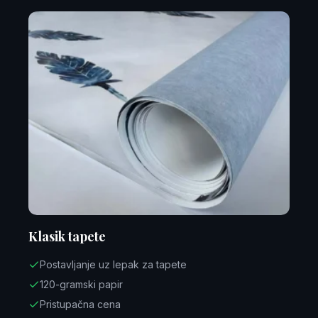
Klasik tapete
Postavljanje uz lepak za tapete
120-gramski papir
Pristupačna cena