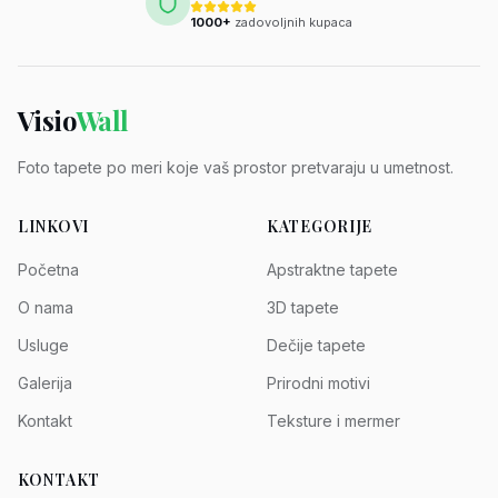
1000+
zadovoljnih kupaca
Visio
Wall
Foto tapete po meri koje vaš prostor pretvaraju u umetnost.
LINKOVI
KATEGORIJE
Početna
Apstraktne tapete
O nama
3D tapete
Usluge
Dečije tapete
Galerija
Prirodni motivi
Kontakt
Teksture i mermer
KONTAKT