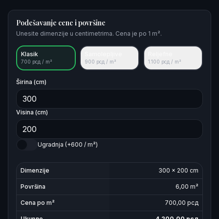
Podešavanje cene i površine
Unesite dimenzije u centimetrima. Cena je po 1 m².
Klasik
Samolepljive
Reljefne
700
рсд / m²
900
рсд / m²
1.100
рсд / m²
Širina (cm)
Visina (cm)
Ugradnja (+600 / m²)
Dimenzije
300
×
200
cm
Površina
6,00
m²
Cena po m²
700
,00 рсд
Ukupno
4,200,00
рсд