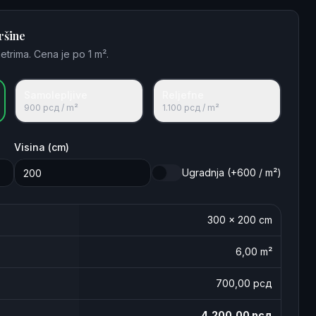
ršine
etrima. Cena je po 1 m².
Samolepljive
Reljefne
900
рсд / m²
1.100
рсд / m²
Visina (cm)
Ugradnja (+600 / m²)
300
×
200
cm
6,00
m²
700
,00 рсд
4,200,00
рсд