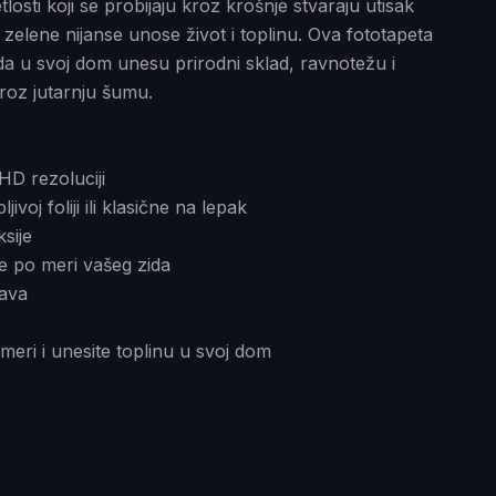
tlosti koji se probijaju kroz krošnje stvaraju utisak
 zelene nijanse unose život i toplinu. Ova fototapeta
e da u svoj dom unesu prirodni sklad, ravnotežu i
kroz jutarnju šumu.
HD rezoluciji
oj foliji ili klasične na lepak
sije
e po meri vašeg zida
žava
meri i unesite toplinu u svoj dom