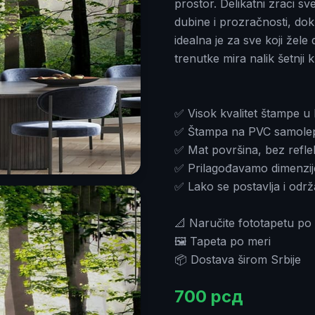
prostor. Delikatni zraci sve
dubine i prozračnosti, dok
idealna je za sve koji žel
trenutke mira nalik šetnji 
✅ Visok kvalitet štampe u 
✅ Štampa na PVC samolepljiv
✅ Mat površina, bez reflek
✅ Prilagođavamo dimenzij
✅ Lako se postavlja i odr
📐 Naručite fototapetu po 
🖼️ Tapeta po meri
📦 Dostava širom Srbije
700
рсд