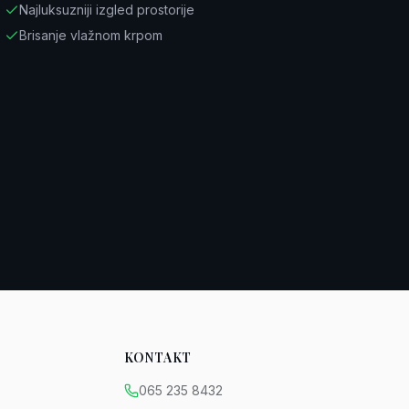
Najluksuzniji izgled prostorije
Brisanje vlažnom krpom
KONTAKT
065 235 8432