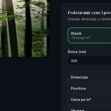
Podešavanje cene i pov
Unesite dimenzije u centim
Klasik
700
рсд / m²
Širina (cm)
Dimenzije
Površina
Cena po m²
Ukupno