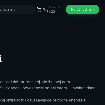
065 235
Poruči odmah
8432
i
etlost i dah prirode koji ulazi u tvoj dom.
ćaj slobode i povezanosti sa prirodom — svakog dana.
aj smirenosti i osvežavajuće prirodne energije u