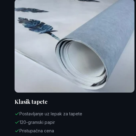
Klasik tapete
Postavljanje uz lepak za tapete
120-gramski papir
Pristupačna cena