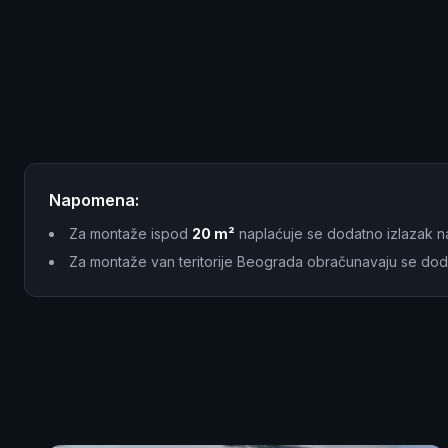
Napomena:
Za montaže ispod
20 m²
naplaćuje se dodatno izlazak n
Za montaže van teritorije Beograda obračunavaju se dod