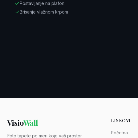
Postavljanje na plafon
Brisanje vlažnom krpom
Visio
Wall
LINKOVI
Početna
Foto tapete po meri koje vaš prostor