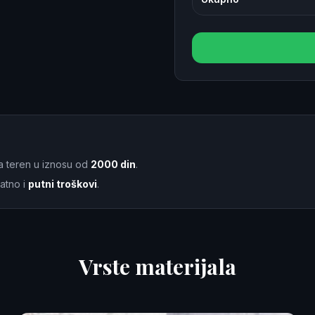
a teren u iznosu od
2000 din
.
atno i
putni troškovi
.
Vrste materijala