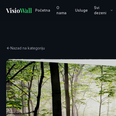
O
Svi
Visio
Wall
Početna
Usluge
nama
dezeni
Nazad na kategoriju