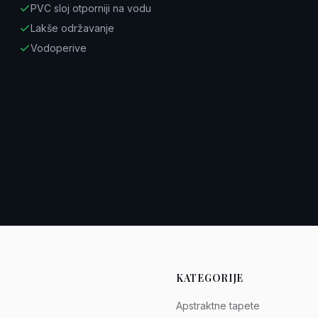
PVC sloj otporniji na vodu
Lakše održavanje
Vodoperive
KATEGORIJE
Apstraktne tapete