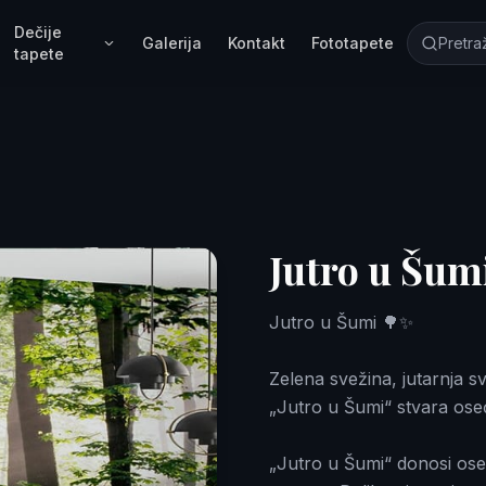
Dečije
Galerija
Kontakt
Fototapete
tapete
Jutro u Šum
Jutro u Šumi 🌳✨
Zelena svežina, jutarnja sv
„Jutro u Šumi“ stvara ose
„Jutro u Šumi“ donosi oseć