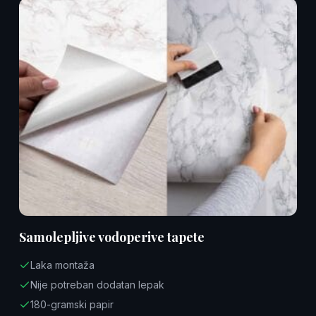
Samolepljive vodoperive tapete
Laka montaža
Nije potreban dodatan lepak
180-gramski papir