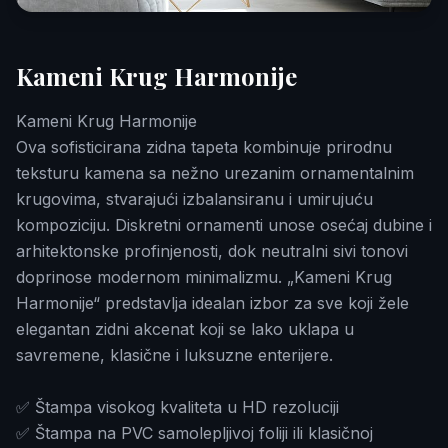
Kameni Krug Harmonije
Kameni Krug Harmonije
Ova sofisticirana zidna tapeta kombinuje prirodnu
teksturu kamena sa nežno urezanim ornamentalnim
krugovima, stvarajući izbalansiranu i umirujuću
kompoziciju. Diskretni ornamenti unose osećaj dubine i
arhitektonske profinjenosti, dok neutralni sivi tonovi
doprinose modernom minimalizmu. „Kameni Krug
Harmonije“ predstavlja idealan izbor za sve koji žele
elegantan zidni akcenat koji se lako uklapa u
savremene, klasične i luksuzne enterijere.
✅ Štampa visokog kvaliteta u HD rezoluciji
✅ Štampa na PVC samolepljivoj foliji ili klasičnoj