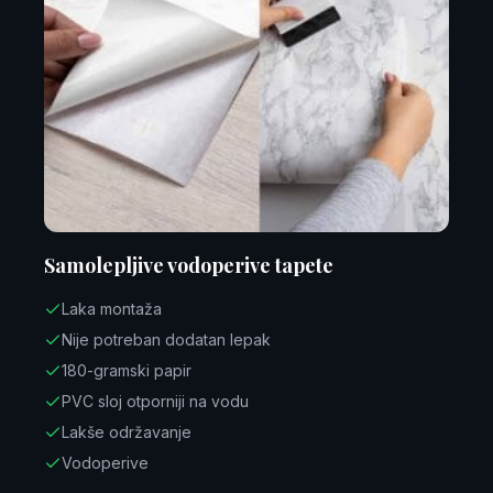
Samolepljive vodoperive tapete
Laka montaža
Nije potreban dodatan lepak
180-gramski papir
PVC sloj otporniji na vodu
Lakše održavanje
Vodoperive