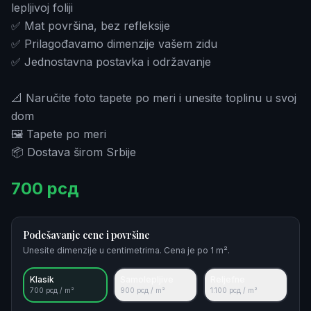
lepljivoj foliji
✅ Mat površina, bez refleksije
✅ Prilagođavamo dimenzije vašem zidu
✅ Jednostavna postavka i održavanje
📐 Naručite foto tapete po meri i unesite toplinu u svoj
dom
🖼️ Tapete po meri
📦 Dostava širom Srbije
700
рсд
Podešavanje cene i površine
Unesite dimenzije u centimetrima. Cena je po 1 m².
Klasik
Samolepljive
Reljefne
700
рсд / m²
900
рсд / m²
1.100
рсд / m²