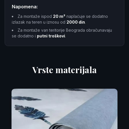
Napomena:
Za montaže ispod
20 m²
naplaćuje se dodatno
izlazak na teren u iznosu od
2000 din
.
Za montaže van teritorije Beograda obračunavaju
se dodatno i
putni troškovi
.
Vrste materijala