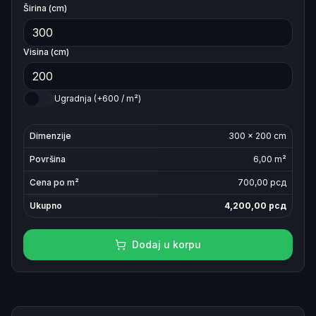
Širina (cm)
Visina (cm)
Ugradnja (+600 / m²)
Dimenzije
300
×
200
cm
Površina
6,00
m²
Cena po m²
700
,00 рсд
Ukupno
4,200,00
рсд
Dodaj u korpu