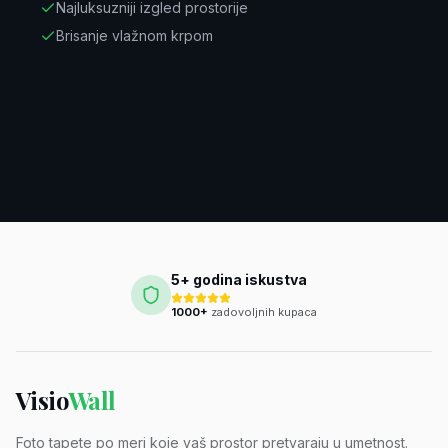
Najluksuzniji izgled prostorije
Brisanje vlažnom krpom
5+ godina iskustva
1000+
zadovoljnih kupaca
Visio
Wall
Foto tapete po meri koje vaš prostor pretvaraju u umetnost.