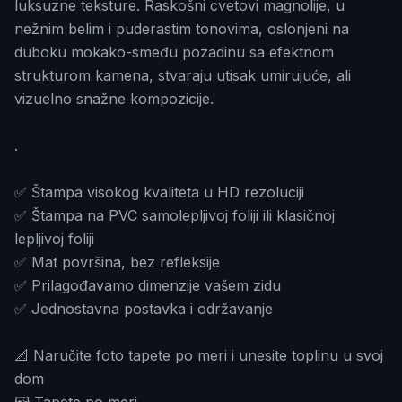
luksuzne teksture. Raskošni cvetovi magnolije, u
nežnim belim i puderastim tonovima, oslonjeni na
duboku mokako-smeđu pozadinu sa efektnom
strukturom kamena, stvaraju utisak umirujuće, ali
vizuelno snažne kompozicije.
.
✅ Štampa visokog kvaliteta u HD rezoluciji
✅ Štampa na PVC samolepljivoj foliji ili klasičnoj
lepljivoj foliji
✅ Mat površina, bez refleksije
✅ Prilagođavamo dimenzije vašem zidu
✅ Jednostavna postavka i održavanje
📐 Naručite foto tapete po meri i unesite toplinu u svoj
dom