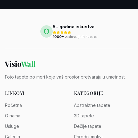
5+ godina iskustva
1000+
zadovoljnih kupaca
Visio
Wall
Foto tapete po meri koje vaš prostor pretvaraju u umetnost.
LINKOVI
KATEGORIJE
Početna
Apstraktne tapete
O nama
3D tapete
Usluge
Dečije tapete
Galerija
Prirodni motivi