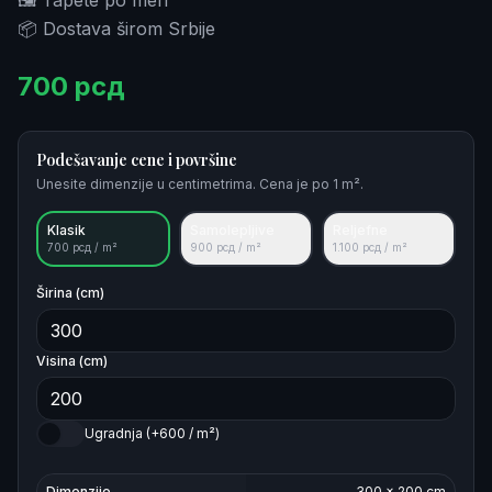
🖼️ Tapete po meri
📦 Dostava širom Srbije
700
рсд
Podešavanje cene i površine
Unesite dimenzije u centimetrima. Cena je po 1 m².
Klasik
Samolepljive
Reljefne
700
рсд / m²
900
рсд / m²
1.100
рсд / m²
Širina (cm)
Visina (cm)
Ugradnja (+600 / m²)
Dimenzije
300
×
200
cm