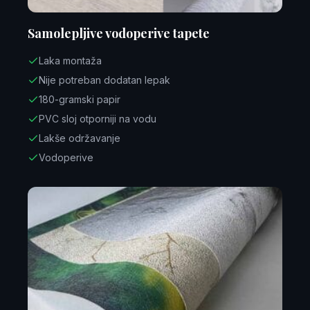
Samolepljive vodoperive tapete
Laka montaža
Nije potreban dodatan lepak
180-gramski papir
PVC sloj otporniji na vodu
Lakše održavanje
Vodoperive