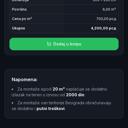
Površina
6,00
m²
Cena po m²
700
,00 рсд
Ukupno
4,200,00
рсд
Dodaj u korpu
Napomena:
Za montaže ispod
20 m²
naplaćuje se dodatno
izlazak na teren u iznosu od
2000 din
.
Za montaže van teritorije Beograda obračunavaju
se dodatno i
putni troškovi
.