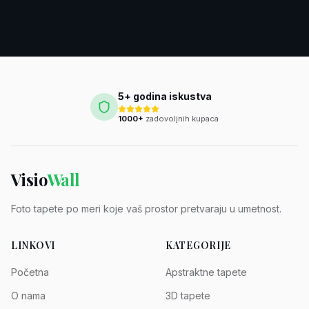
5+ godina iskustva
1000+
zadovoljnih kupaca
Visio
Wall
Foto tapete po meri koje vaš prostor pretvaraju u umetnost.
LINKOVI
KATEGORIJE
Početna
Apstraktne tapete
O nama
3D tapete