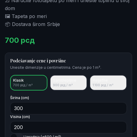
📐 Naručite fototapetu po meri i unesite toplinu u svoj
dom
🖼️ Tapeta po meri
📦 Dostava širom Srbije
700
рсд
Podešavanje cene i površine
Unesite dimenzije u centimetrima. Cena je po 1 m².
Klasik
Samolepljive
Reljefne
700
рсд / m²
900
рсд / m²
1.100
рсд / m²
Širina (cm)
Visina (cm)
Ugradnja (+600 / m²)