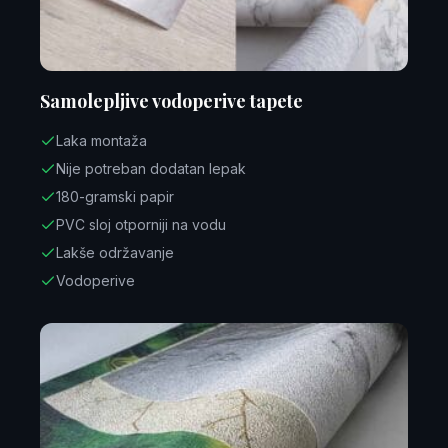
Samolepljive vodoperive tapete
Laka montaža
Nije potreban dodatan lepak
180-gramski papir
PVC sloj otporniji na vodu
Lakše održavanje
Vodoperive