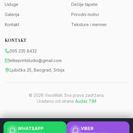
Usluge
Dečije tapete
Galerija
Prirodni motivi
Kontakt
Teksture i mermer
KONTAKT
065 235 8432
eliteprintstudio@gmail.com
Ljubička 25, Beograd, Srbija
©
2026
VisioWall. Sva prava zadržana.
Urađeno od strane
Audax TIM
WHATSAPP
VIBER