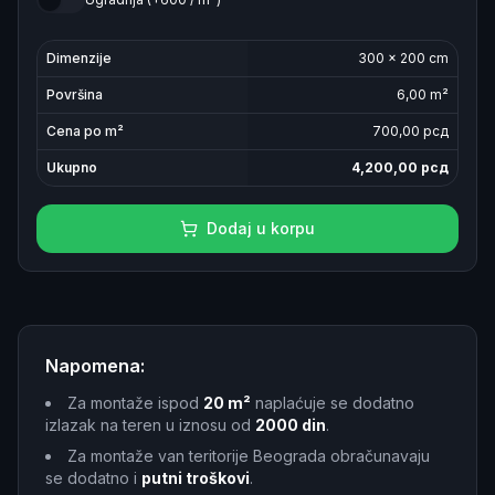
Dimenzije
300
×
200
cm
Površina
6,00
m²
Cena po m²
700
,00 рсд
Ukupno
4,200,00
рсд
Dodaj u korpu
Napomena:
Za montaže ispod
20 m²
naplaćuje se dodatno
izlazak na teren u iznosu od
2000 din
.
Za montaže van teritorije Beograda obračunavaju
se dodatno i
putni troškovi
.