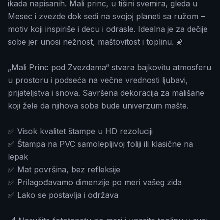
ikada napisanih. Mali princ, u tišini svemira, gleda u
Mesec i zvezde dok sedi na svojoj planeti sa ružom –
motiv koji inspiriše i decu i odrasle. Idealna je za dečije
sobe jer unosi nežnost, maštovitost i toplinu. 🌠
„Mali Princ pod Zvezdama“ stvara bajkovitu atmosferu
u prostoru i podseća na večne vrednosti ljubavi,
prijateljstva i snova. Savršena dekoracija za mališane
koji žele da njihova soba bude univerzum mašte.
✅ Visok kvalitet štampe u HD rezoluciji
✅ Štampa na PVC samolepljivoj foliji ili klasične na
lepak
✅ Mat površina, bez refleksije
✅ Prilagođavamo dimenzije po meri vašeg zida
✅ Lako se postavlja i održava