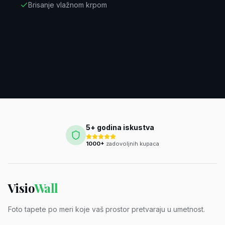
Brisanje vlažnom krpom
5+ godina iskustva
1000+
zadovoljnih kupaca
Visio
Wall
Foto tapete po meri koje vaš prostor pretvaraju u umetnost.