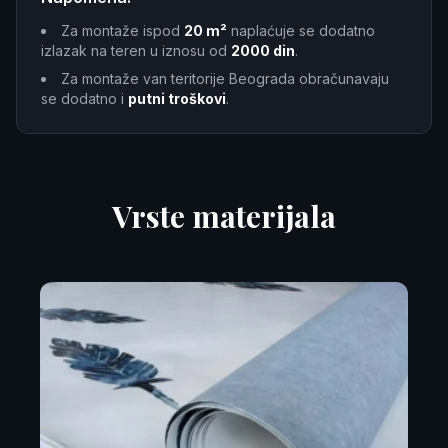
Za montaže ispod
20 m²
naplaćuje se dodatno
izlazak na teren u iznosu od
2000 din
.
Za montaže van teritorije Beograda obračunavaju
se dodatno i
putni troškovi
.
Vrste materijala