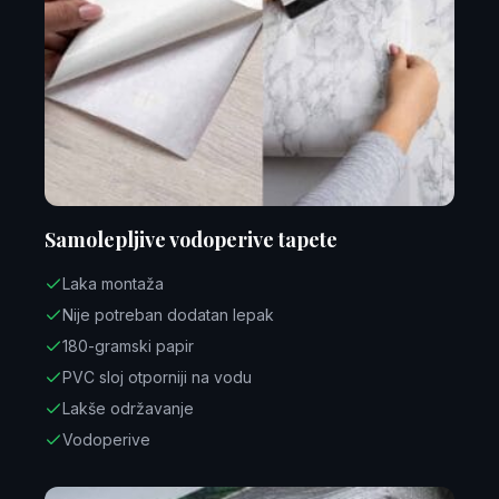
Samolepljive vodoperive tapete
Laka montaža
Nije potreban dodatan lepak
180-gramski papir
PVC sloj otporniji na vodu
Lakše održavanje
Vodoperive