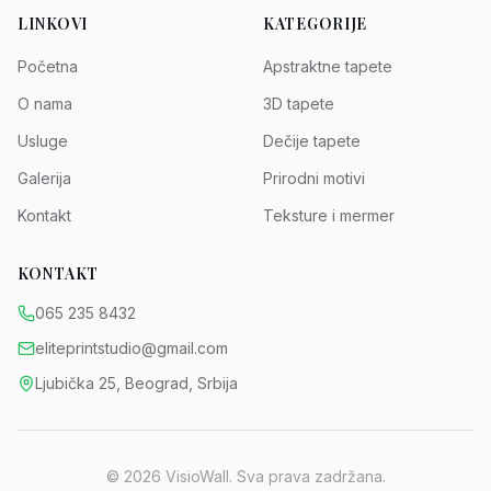
LINKOVI
KATEGORIJE
Početna
Apstraktne tapete
O nama
3D tapete
Usluge
Dečije tapete
Galerija
Prirodni motivi
Kontakt
Teksture i mermer
KONTAKT
065 235 8432
eliteprintstudio@gmail.com
Ljubička 25, Beograd, Srbija
©
2026
VisioWall. Sva prava zadržana.