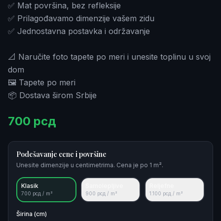
✅ Mat površina, bez refleksije
✅ Prilagođavamo dimenzije vašem zidu
✅ Jednostavna postavka i održavanje
📐 Naručite foto tapete po meri i unesite toplinu u svoj
dom
🖼️ Tapete po meri
📦 Dostava širom Srbije
700
рсд
Podešavanje cene i površine
Unesite dimenzije u centimetrima. Cena je po 1 m².
Klasik
Samolepljive
Reljefne
700
рсд / m²
900
рсд / m²
1.100
рсд / m²
Širina (cm)