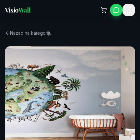
Visio
Wall
Nazad na kategoriju