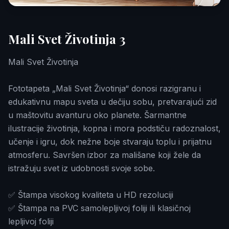
Mali Svet Životinja 3
Mali Svet Životinja
Fototapeta „Mali Svet Životinja“ donosi razigranu i
edukativnu mapu sveta u dečiju sobu, pretvarajući zid
u maštovitu avanturu oko planete. Šarmantne
ilustracije životinja, kopna i mora podstiču radoznalost,
učenje i igru, dok nežne boje stvaraju toplu i prijatnu
atmosferu. Savršen izbor za mališane koji žele da
istražuju svet iz udobnosti svoje sobe.
✅ Štampa visokog kvaliteta u HD rezoluciji
✅ Štampa na PVC samolepljivoj foliji ili klasičnoj
lepljivoj foliji