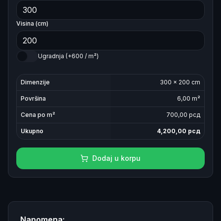
Visina (cm)
Ugradnja (+600 / m²)
Dimenzije
300
×
200
cm
Površina
6,00
m²
Cena po m²
700
,00 рсд
Ukupno
4,200,00
рсд
Dodaj u korpu
Napomena: