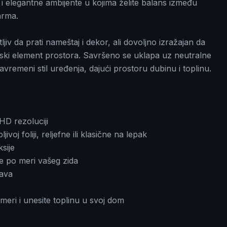
i elegantne ambijente u kojima želite balans između
arma.
jiv da prati nameštaj i dekor, ali dovoljno izražajan da
etski element prostora. Savršeno se uklapa uz neutralne
savremeni stil uređenja, dajući prostoru dubinu i toplinu.
HD rezoluciji
oj foliji, reljefne ili klasične na lepak
sije
e po meri vašeg zida
žava
meri i unesite toplinu u svoj dom