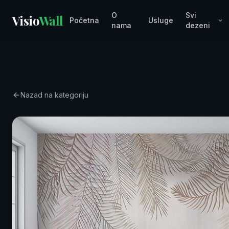
O
Svi
Visio
Wall
Početna
Usluge
nama
dezeni
Nazad na kategoriju