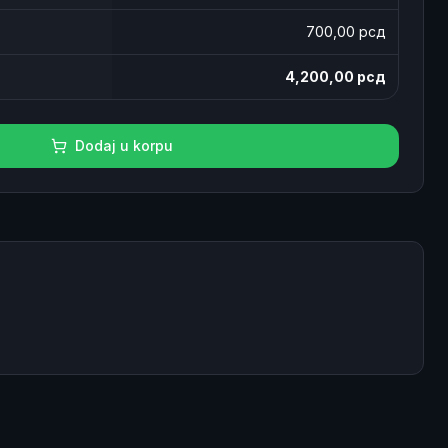
700
,00 рсд
4,200,00
рсд
Dodaj u korpu