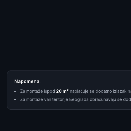
Napomena:
Za montaže ispod
20 m²
naplaćuje se dodatno izlazak n
Za montaže van teritorije Beograda obračunavaju se dod