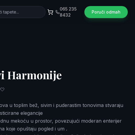
065 235
Poruči odmah
8432
vi Harmonije
🤍
stova u toplim bež, sivim i puderastim tonovima stvaraju
sticirane elegancije
odnu mekoću u prostor, povezujući moderan enterijer
ma koje opuštaju pogled i um .