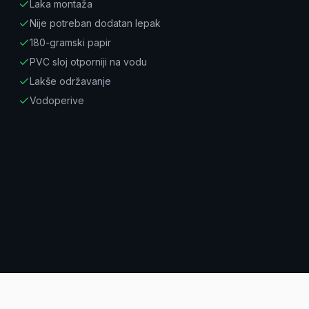
Laka montaža
Nije potreban dodatan lepak
180-gramski papir
PVC sloj otporniji na vodu
Lakše održavanje
Vodoperive