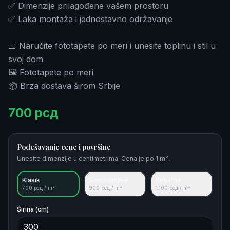
✅ Dimenzije prilagođene vašem prostoru
✅ Laka montaža i jednostavno održavanje
📐 Naručite fototapete po meri i unesite toplinu i stil u
svoj dom
🖼️ Fototapete po meri
📦 Brza dostava širom Srbije
700
рсд
Podešavanje cene i površine
Unesite dimenzije u centimetrima. Cena je po 1 m².
Klasik
Samolepljive
Reljefne
700
рсд / m²
900
рсд / m²
1.100
рсд / m²
Širina (cm)