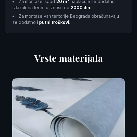
Za montaže ispod
20 m²
naplaćuje se dodatno
izlazak na teren u iznosu od
2000 din
.
Za montaže van teritorije Beograda obračunavaju
se dodatno i
putni troškovi
.
Vrste materijala