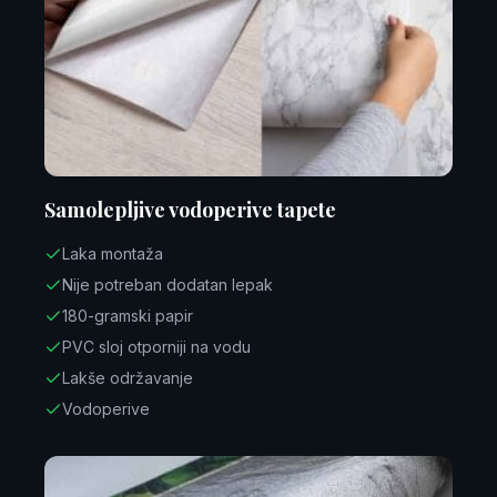
Samolepljive vodoperive tapete
Laka montaža
Nije potreban dodatan lepak
180-gramski papir
PVC sloj otporniji na vodu
Lakše održavanje
Vodoperive