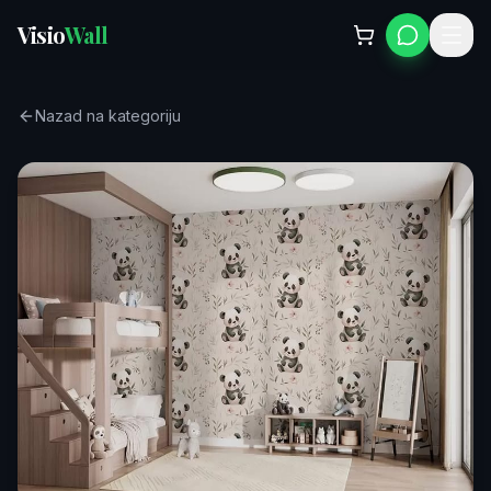
Visio
Wall
Nazad na kategoriju