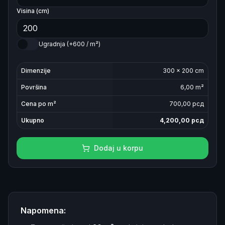
Visina (cm)
Ugradnja (+600 / m²)
Dimenzije
300
×
200
cm
Površina
6,00
m²
Cena po m²
700
,00 рсд
Ukupno
4,200,00
рсд
Dodaj u korpu
Napomena: