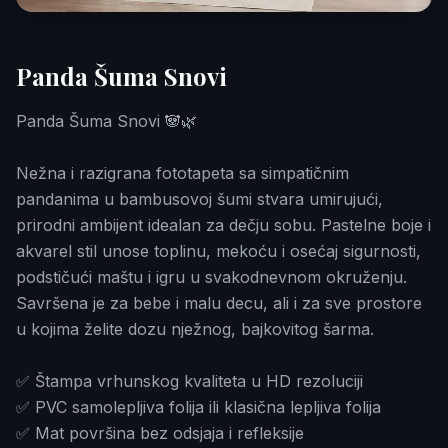
Panda Šuma Snovi
Panda Šuma Snovi 🐼🌿
Nežna i razigrana fototapeta sa simpatičnim
pandanima u bambusovoj šumi stvara umirujući,
prirodni ambijent idealan za dečju sobu. Pastelne boje i
akvarel stil unose toplinu, mekoću i osećaj sigurnosti,
podstičući maštu i igru u svakodnevnom okruženju.
Savršena je za bebe i malu decu, ali i za sve prostore
u kojima želite dozu nježnog, bajkovitog šarma.
✅ Štampa vrhunskog kvaliteta u HD rezoluciji
✅ PVC samolepljiva folija ili klasična lepljiva folija
✅ Mat površina bez odsjaja i refleksije