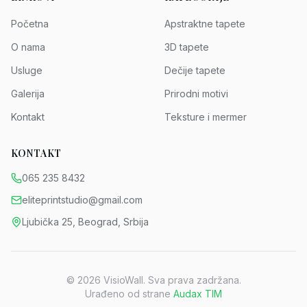
Početna
Apstraktne tapete
O nama
3D tapete
Usluge
Dečije tapete
Galerija
Prirodni motivi
Kontakt
Teksture i mermer
KONTAKT
065 235 8432
eliteprintstudio@gmail.com
Ljubička 25, Beograd, Srbija
©
2026
VisioWall. Sva prava zadržana.
Urađeno od strane
Audax TIM