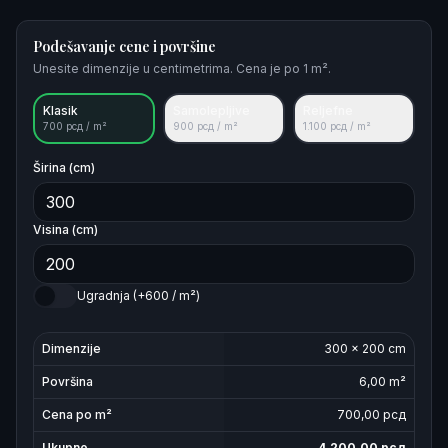
Podešavanje cene i površine
Unesite dimenzije u centimetrima. Cena je po 1 m².
Klasik
Samolepljive
Reljefne
700
рсд / m²
900
рсд / m²
1.100
рсд / m²
Širina (cm)
Visina (cm)
Ugradnja (+600 / m²)
Dimenzije
300
×
200
cm
Površina
6,00
m²
Cena po m²
700
,00 рсд
Ukupno
4,200,00
рсд