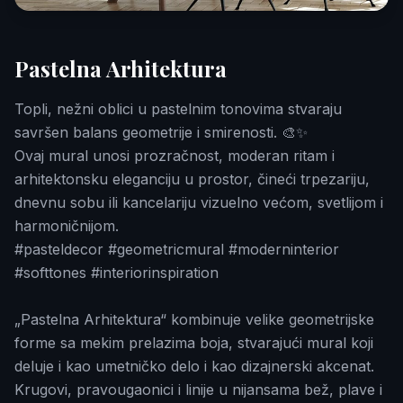
Pastelna Arhitektura
Topli, nežni oblici u pastelnim tonovima stvaraju
savršen balans geometrije i smirenosti. 🎨✨
Ovaj mural unosi prozračnost, moderan ritam i
arhitektonsku eleganciju u prostor, čineći trpezariju,
dnevnu sobu ili kancelariju vizuelno većom, svetlijom i
harmoničnijom.
#pasteldecor #geometricmural #moderninterior
#softtones #interiorinspiration
„Pastelna Arhitektura“ kombinuje velike geometrijske
forme sa mekim prelazima boja, stvarajući mural koji
deluje i kao umetničko delo i kao dizajnerski akcenat.
Krugovi, pravougaonici i linije u nijansama bež, plave i