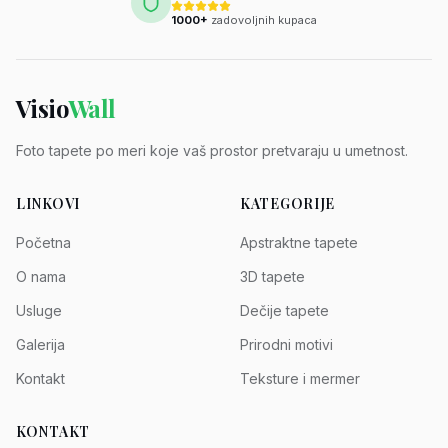
1000+
zadovoljnih kupaca
Visio
Wall
Foto tapete po meri koje vaš prostor pretvaraju u umetnost.
LINKOVI
KATEGORIJE
Početna
Apstraktne tapete
O nama
3D tapete
Usluge
Dečije tapete
Galerija
Prirodni motivi
Kontakt
Teksture i mermer
KONTAKT