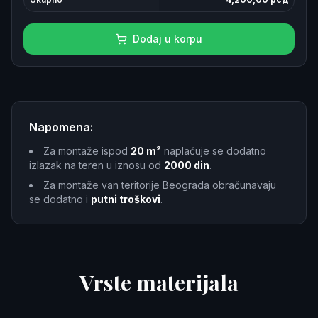
Dodaj u korpu
Napomena:
Za montaže ispod
20 m²
naplaćuje se dodatno
izlazak na teren u iznosu od
2000 din
.
Za montaže van teritorije Beograda obračunavaju
se dodatno i
putni troškovi
.
Vrste materijala