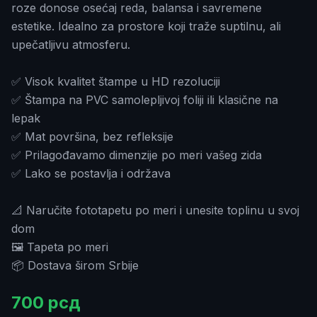
roze donose osećaj reda, balansa i savremene
estetike. Idealno za prostore koji traže suptilnu, ali
upečatljivu atmosferu.
✅ Visok kvalitet štampe u HD rezoluciji
✅ Štampa na PVC samolepljivoj foliji ili klasične na
lepak
✅ Mat površina, bez refleksije
✅ Prilagođavamo dimenzije po meri vašeg zida
✅ Lako se postavlja i održava
📐 Naručite fototapetu po meri i unesite toplinu u svoj
dom
🖼️ Tapeta po meri
📦 Dostava širom Srbije
700
рсд