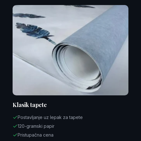
Klasik tapete
Postavljanje uz lepak za tapete
120-gramski papir
Pristupačna cena