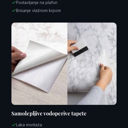
Postavljanje na plafon
Brisanje vlažnom krpom
Samolepljive vodoperive tapete
Laka montaža