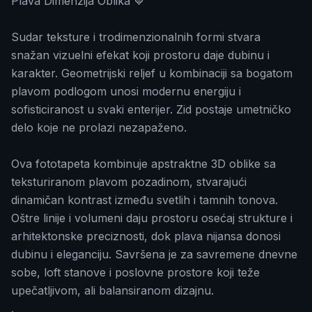
Plava Dimenzija Oblika 💙
Sudar teksture i trodimenzionalnih formi stvara
snažan vizuelni efekat koji prostoru daje dubinu i
karakter. Geometrijski reljef u kombinaciji sa bogatom
plavom podlogom unosi modernu energiju i
sofisticiranost u svaki enterijer. Zid postaje umetničko
delo koje ne prolazi nezapaženo.
Ova fototapeta kombinuje apstraktne 3D oblike sa
teksturiranom plavom pozadinom, stvarajući
dinamičan kontrast između svetlih i tamnih tonova.
Oštre linije i volumeni daju prostoru osećaj strukture i
arhitektonske preciznosti, dok plava nijansa donosi
dubinu i eleganciju. Savršena je za savremene dnevne
sobe, loft stanove i poslovne prostore koji teže
upečatljivom, ali balansiranom dizajnu.
.