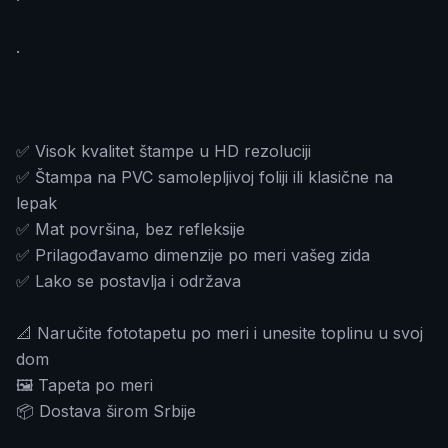
.
✅ Visok kvalitet štampe u HD rezoluciji
✅ Štampa na PVC samolepljivoj foliji ili klasične na
lepak
✅ Mat površina, bez refleksije
✅ Prilagođavamo dimenzije po meri vašeg zida
✅ Lako se postavlja i održava
📐 Naručite fototapetu po meri i unesite toplinu u svoj
dom
🖼️ Tapeta po meri
📦 Dostava širom Srbije