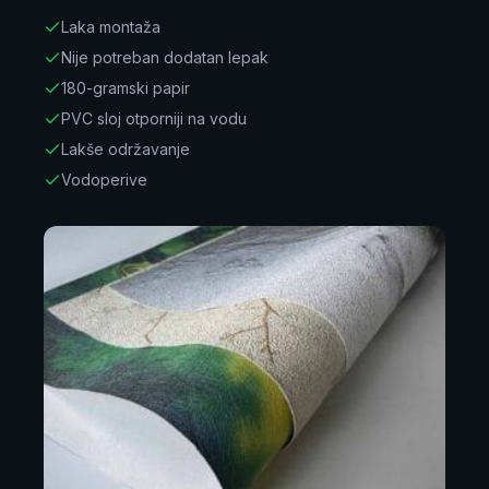
Laka montaža
Nije potreban dodatan lepak
180-gramski papir
PVC sloj otporniji na vodu
Lakše održavanje
Vodoperive