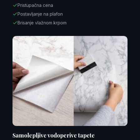
Pristupačna cena
Postavljanje na plafon
Brisanje vlažnom krpom
Samolepljive vodoperive tapete