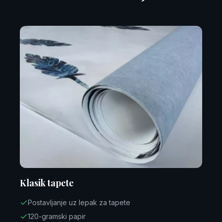
Klasik tapete
Postavljanje uz lepak za tapete
120-gramski papir