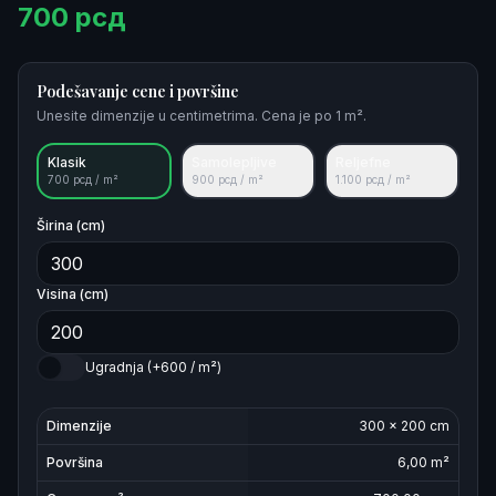
700
рсд
Podešavanje cene i površine
Unesite dimenzije u centimetrima. Cena je po 1 m².
Klasik
Samolepljive
Reljefne
700
рсд / m²
900
рсд / m²
1.100
рсд / m²
Širina (cm)
Visina (cm)
Ugradnja (+600 / m²)
Dimenzije
300
×
200
cm
Površina
6,00
m²