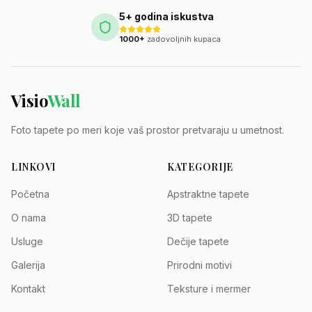
5+ godina iskustva
1000+
zadovoljnih kupaca
Visio
Wall
Foto tapete po meri koje vaš prostor pretvaraju u umetnost.
LINKOVI
KATEGORIJE
Početna
Apstraktne tapete
O nama
3D tapete
Usluge
Dečije tapete
Galerija
Prirodni motivi
Kontakt
Teksture i mermer