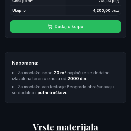
Cena po m²
700
,00 рсд
Ukupno
4,200,00
рсд
Dodaj u korpu
Napomena:
Za montaže ispod
20 m²
naplaćuje se dodatno
izlazak na teren u iznosu od
2000 din
.
Za montaže van teritorije Beograda obračunavaju
se dodatno i
putni troškovi
.
Vrste materijala