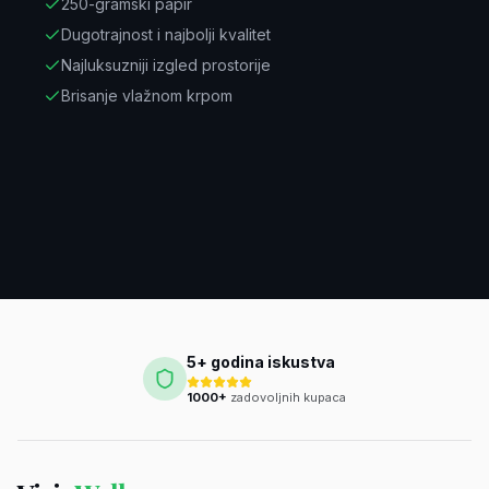
250-gramski papir
Dugotrajnost i najbolji kvalitet
Najluksuzniji izgled prostorije
Brisanje vlažnom krpom
5+ godina iskustva
1000+
zadovoljnih kupaca