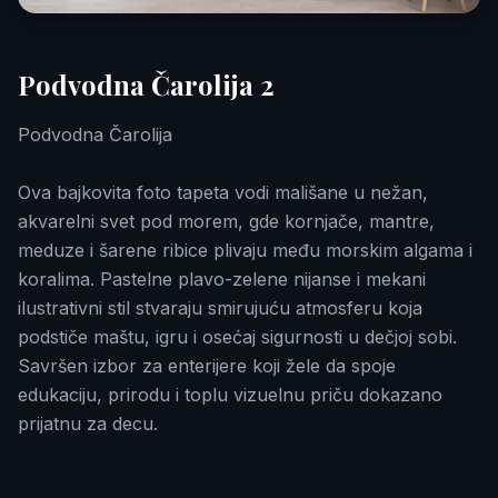
Podvodna Čarolija 2
Podvodna Čarolija
Ova bajkovita foto tapeta vodi mališane u nežan,
akvarelni svet pod morem, gde kornjače, mantre,
meduze i šarene ribice plivaju među morskim algama i
koralima. Pastelne plavo-zelene nijanse i mekani
ilustrativni stil stvaraju smirujuću atmosferu koja
podstiče maštu, igru i osećaj sigurnosti u dečjoj sobi.
Savršen izbor za enterijere koji žele da spoje
edukaciju, prirodu i toplu vizuelnu priču dokazano
prijatnu za decu.