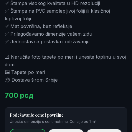
✅ Štampa visokog kvaliteta u HD rezoluciji
✅ Štampa na PVC samolepljivoj foliji ili klasičnoj
lepljivoj foliji
✅ Mat površina, bez refleksije
✅ Prilagođavamo dimenzije vašem zidu
✅ Jednostavna postavka i održavanje
📐 Naručite foto tapete po meri i unesite toplinu u svoj
dom
🖼️ Tapete po meri
📦 Dostava širom Srbije
700
рсд
Podešavanje cene i površine
Unesite dimenzije u centimetrima. Cena je po 1 m².