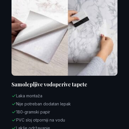
Samolepljive vodoperive tapete
Laka montaža
Nije potreban dodatan lepak
180-gramski papir
PVC sloj otporniji na vodu
Lakše održavanje