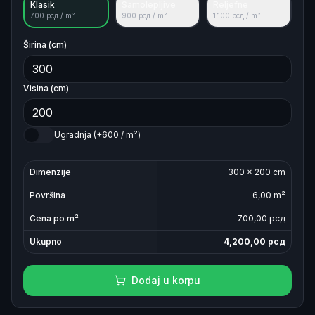
Klasik
Samolepljive
Reljefne
700
рсд / m²
900
рсд / m²
1.100
рсд / m²
Širina (cm)
Visina (cm)
Ugradnja (+600 / m²)
Dimenzije
300
×
200
cm
Površina
6,00
m²
Cena po m²
700
,00 рсд
Ukupno
4,200,00
рсд
Dodaj u korpu