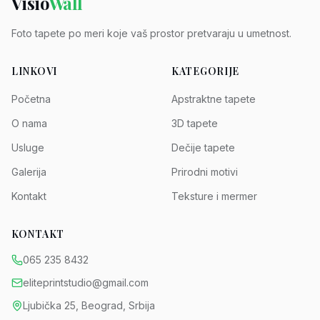
Visio
Wall
Foto tapete po meri koje vaš prostor pretvaraju u umetnost.
LINKOVI
KATEGORIJE
Početna
Apstraktne tapete
O nama
3D tapete
Usluge
Dečije tapete
Galerija
Prirodni motivi
Kontakt
Teksture i mermer
KONTAKT
065 235 8432
eliteprintstudio@gmail.com
Ljubička 25, Beograd, Srbija