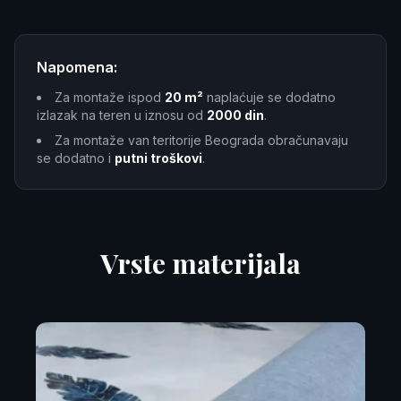
Napomena:
Za montaže ispod
20 m²
naplaćuje se dodatno
izlazak na teren u iznosu od
2000 din
.
Za montaže van teritorije Beograda obračunavaju
se dodatno i
putni troškovi
.
Vrste materijala