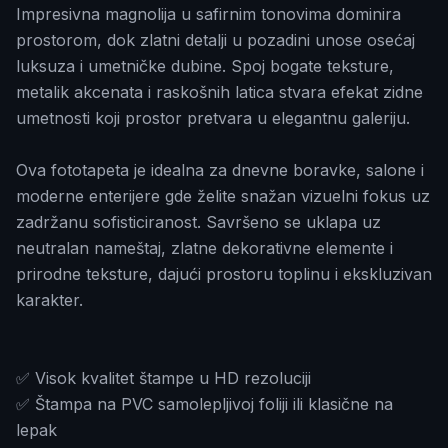
Impresivna magnolija u safirnim tonovima dominira
prostorom, dok zlatni detalji u pozadini unose osećaj
luksuza i umetničke dubine. Spoj bogate teksture,
metalik akcenata i raskošnih latica stvara efekat zidne
umetnosti koji prostor pretvara u elegantnu galeriju.
Ova fototapeta je idealna za dnevne boravke, salone i
moderne enterijere gde želite snažan vizuelni fokus uz
zadržanu sofisticiranost. Savršeno se uklapa uz
neutralan nameštaj, zlatne dekorativne elemente i
prirodne teksture, dajući prostoru toplinu i ekskluzivan
karakter.
✅ Visok kvalitet štampe u HD rezoluciji
✅ Štampa na PVC samolepljivoj foliji ili klasične na
lepak