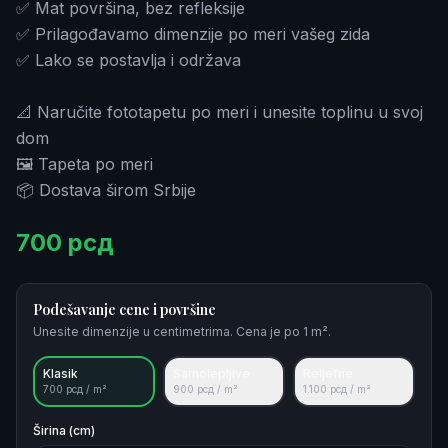
✅ Mat površina, bez refleksije
✅ Prilagođavamo dimenzije po meri vašeg zida
✅ Lako se postavlja i održava
📐 Naručite fototapetu po meri i unesite toplinu u svoj
dom
🖼️ Tapeta po meri
📦 Dostava širom Srbije
700
рсд
Podešavanje cene i površine
Unesite dimenzije u centimetrima. Cena je po 1 m².
Klasik
Samolepljive
Reljefne
700
рсд / m²
900
рсд / m²
1.100
рсд / m²
Širina (cm)