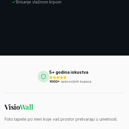
Brisanje vlažnom krpom
5+ godina iskustva
1000+
zadovoljnih kupaca
Visio
Wall
Foto tapete po meri koje vaš prostor pretvaraju u umetnost.