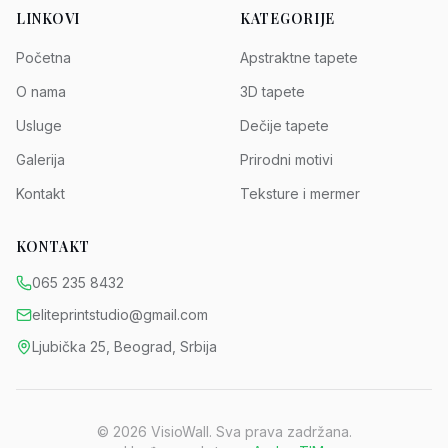
LINKOVI
KATEGORIJE
Početna
Apstraktne tapete
O nama
3D tapete
Usluge
Dečije tapete
Galerija
Prirodni motivi
Kontakt
Teksture i mermer
KONTAKT
065 235 8432
eliteprintstudio@gmail.com
Ljubička 25, Beograd, Srbija
©
2026
VisioWall. Sva prava zadržana.