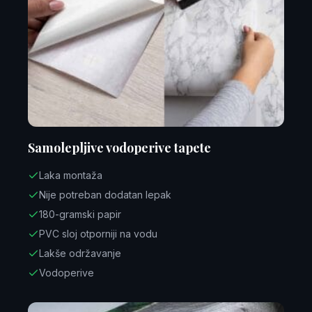
Samolepljive vodoperive tapete
Laka montaža
Nije potreban dodatan lepak
180-gramski papir
PVC sloj otporniji na vodu
Lakše održavanje
Vodoperive