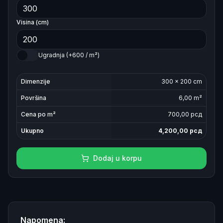
Visina (cm)
Ugradnja (+600 / m²)
Dimenzije
300
×
200
cm
Površina
6,00
m²
Cena po m²
700
,00 рсд
Ukupno
4,200,00
рсд
Dodaj u korpu
Napomena: