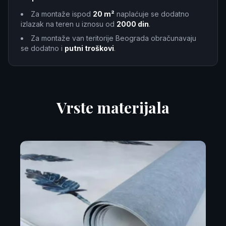
Za montaže ispod
20 m²
naplaćuje se dodatno
izlazak na teren u iznosu od
2000 din
.
Za montaže van teritorije Beograda obračunavaju
se dodatno i
putni troškovi
.
Vrste materijala