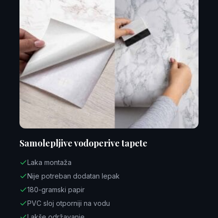
Samolepljive vodoperive tapete
Laka montaža
Nije potreban dodatan lepak
180-gramski papir
PVC sloj otporniji na vodu
Lakše održavanje