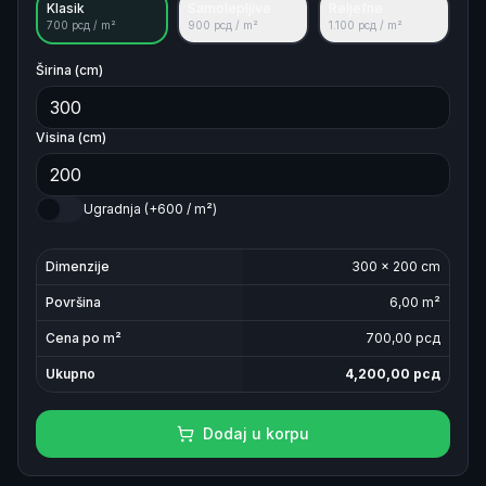
Klasik
Samolepljive
Reljefne
700
рсд / m²
900
рсд / m²
1.100
рсд / m²
Širina (cm)
Visina (cm)
Ugradnja (+600 / m²)
Dimenzije
300
×
200
cm
Površina
6,00
m²
Cena po m²
700
,00 рсд
Ukupno
4,200,00
рсд
Dodaj u korpu