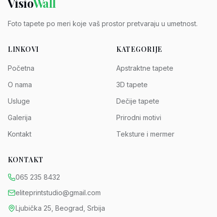
Visio
Wall
Foto tapete po meri koje vaš prostor pretvaraju u umetnost.
LINKOVI
KATEGORIJE
Početna
Apstraktne tapete
O nama
3D tapete
Usluge
Dečije tapete
Galerija
Prirodni motivi
Kontakt
Teksture i mermer
KONTAKT
065 235 8432
eliteprintstudio@gmail.com
Ljubička 25, Beograd, Srbija