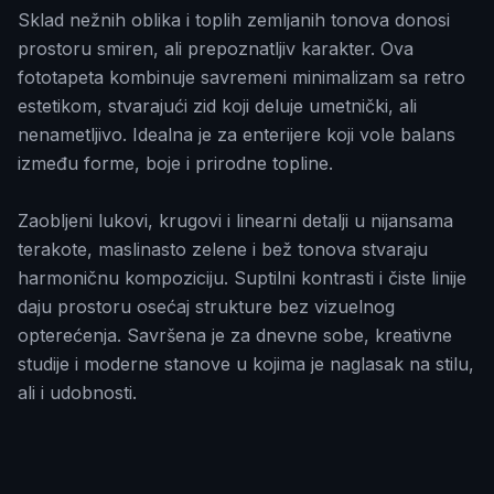
Sklad nežnih oblika i toplih zemljanih tonova donosi
prostoru smiren, ali prepoznatljiv karakter. Ova
fototapeta kombinuje savremeni minimalizam sa retro
estetikom, stvarajući zid koji deluje umetnički, ali
nenametljivo. Idealna je za enterijere koji vole balans
između forme, boje i prirodne topline.
Zaobljeni lukovi, krugovi i linearni detalji u nijansama
terakote, maslinasto zelene i bež tonova stvaraju
harmoničnu kompoziciju. Suptilni kontrasti i čiste linije
daju prostoru osećaj strukture bez vizuelnog
opterećenja. Savršena je za dnevne sobe, kreativne
studije i moderne stanove u kojima je naglasak na stilu,
ali i udobnosti.