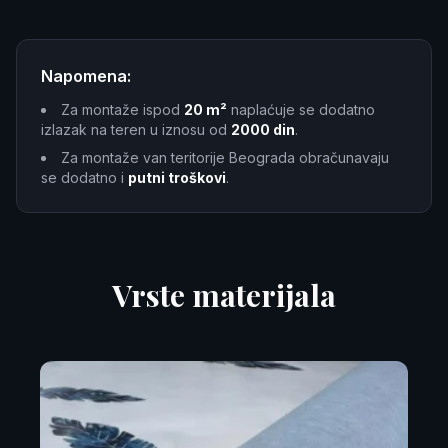
Napomena:
Za montaže ispod
20 m²
naplaćuje se dodatno
izlazak na teren u iznosu od
2000 din
.
Za montaže van teritorije Beograda obračunavaju
se dodatno i
putni troškovi
.
Vrste materijala