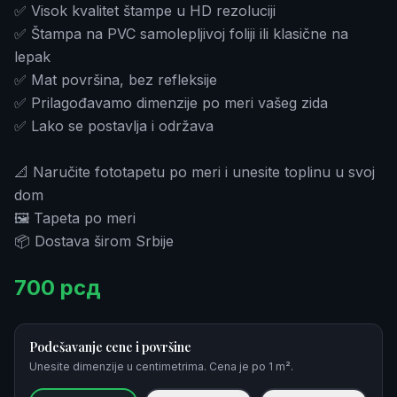
✅ Visok kvalitet štampe u HD rezoluciji
✅ Štampa na PVC samolepljivoj foliji ili klasične na
lepak
✅ Mat površina, bez refleksije
✅ Prilagođavamo dimenzije po meri vašeg zida
✅ Lako se postavlja i održava
📐 Naručite fototapetu po meri i unesite toplinu u svoj
dom
🖼️ Tapeta po meri
📦 Dostava širom Srbije
700
рсд
Podešavanje cene i površine
Unesite dimenzije u centimetrima. Cena je po 1 m².