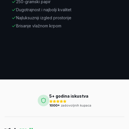
250-gramski papir
Dugotrajnost i najbolji kvalitet
Najluksuzniji izgled prostorije
Brisanje vlažnom krpom
5+ godina iskustva
1000+
zadovoljnih kupaca