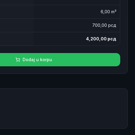
6,00
m²
700
,00 рсд
4,200,00
рсд
Dodaj u korpu