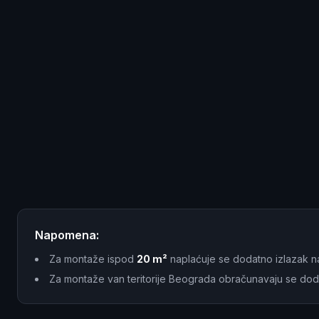
Napomena:
Za montaže ispod
20 m²
naplaćuje se dodatno izlazak n
Za montaže van teritorije Beograda obračunavaju se dod