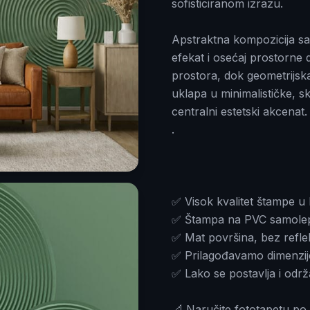
sofisticiranom izrazu.
Apstraktna kompozicija sa
efekat i osećaj prostorne 
prostora, dok geometrijsk
uklapa u minimalističke, sk
centralni estetski akcenat.
.
✅ Visok kvalitet štampe u 
✅ Štampa na PVC samolepljiv
✅ Mat površina, bez reflek
✅ Prilagođavamo dimenzij
✅ Lako se postavlja i odr
📐 Naručite fototapetu po 