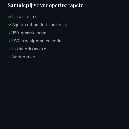
Samolepljive vodoperive tapete
Laka montaža
Nije potreban dodatan lepak
180-gramski papir
PVC sloj otporniji na vodu
Lakše održavanje
Vodoperive