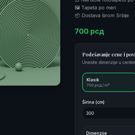
🖼️ Tapeta po meri
📦 Dostava širom Srbije
700
рсд
Podešavanje cene i pov
Unesite dimenzije u centim
Klasik
700
рсд / m²
Širina (cm)
Dimenzije