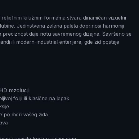
 reljefnim kružnim formama stvara dinamičan vizuelni
dubine. Jedinstvena zelena paleta doprinosi harmoniji
a preciznost daje notu savremenog dizajna. Savršeno se
andi ili modern-industrial enterijere, gde zid postaje
HD rezoluciji
oj foliji ili klasične na lepak
sije
e po meri vašeg zida
žava
meri i unesite toplinu u svoj dom