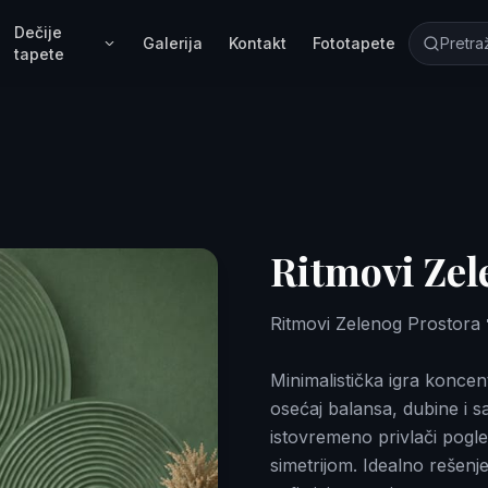
Dečije
Galerija
Kontakt
Fototapete
tapete
Ritmovi Zel
Ritmovi Zelenog Prostorа 
Minimalistička igra konce
osećaj balansa, dubine i s
istovremeno privlači pog
simetrijom. Idealno rešenj