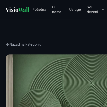
O
Svi
Visio
Wall
Početna
Usluge
nama
dezeni
Nazad na kategoriju