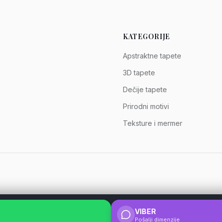
KATEGORIJE
Apstraktne tapete
3D tapete
Dečije tapete
Prirodni motivi
Teksture i mermer
VIBER
Pošalji dimenzije