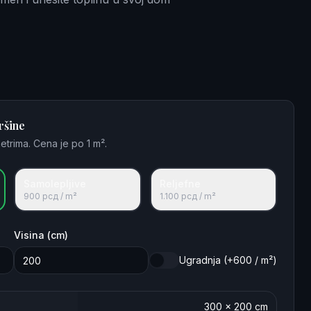
ršine
etrima. Cena je po 1 m².
Samolepljive
Reljefne
900
рсд / m²
1.100
рсд / m²
Visina (cm)
Ugradnja (+600 / m²)
300
×
200
cm