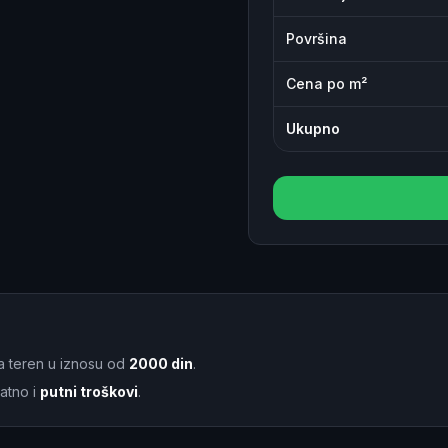
Površina
Cena po m²
Ukupno
a teren u iznosu od
2000 din
.
atno i
putni troškovi
.