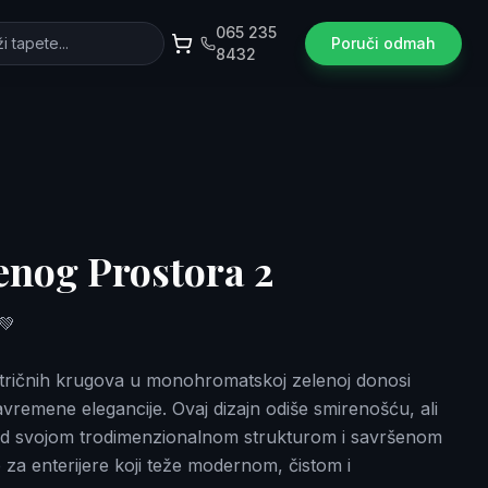
065 235
Poruči odmah
8432
enog Prostorа 2
💚
ntričnih krugova u monohromatskoj zelenoj donosi
avremene elegancije. Ovaj dizajn odiše smirenošću, ali
led svojom trodimenzionalnom strukturom i savršenom
e za enterijere koji teže modernom, čistom i