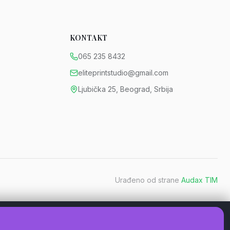
KONTAKT
065 235 8432
eliteprintstudio@gmail.com
Ljubička 25, Beograd, Srbija
Urađeno od strane
Audax TIM