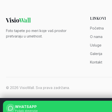
Visio
Wall
LINKOVI
Početna
Foto tapete po meri koje vaš prostor
pretvaraju u umetnost.
O nama
Usluge
Galerija
Kontakt
©
2026
VisioWall. Sva prava zadržana.
WHATSAPP
Pošalji dimenzije