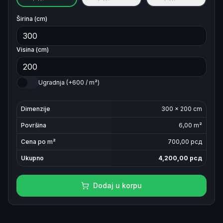
Širina (cm)
Visina (cm)
Ugradnja (+600 / m²)
Dimenzije
300
×
200
cm
Površina
6,00
m²
Cena po m²
700
,00 рсд
Ukupno
4,200,00
рсд
Dodaj u korpu