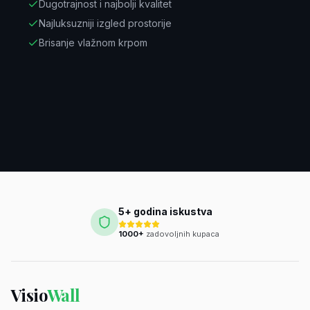
Dugotrajnost i najbolji kvalitet
Najluksuzniji izgled prostorije
Brisanje vlažnom krpom
5+ godina iskustva
1000+
zadovoljnih kupaca
Visio
Wall