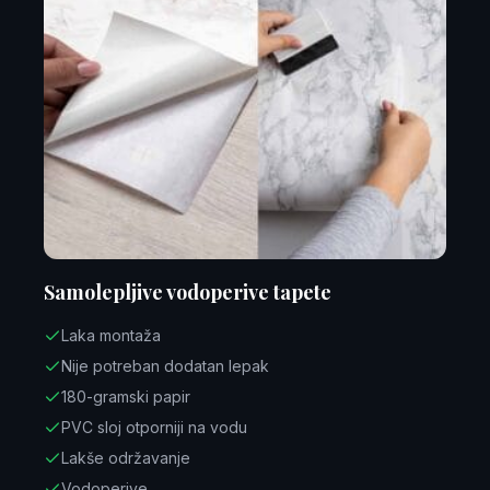
Samolepljive vodoperive tapete
Laka montaža
Nije potreban dodatan lepak
180-gramski papir
PVC sloj otporniji na vodu
Lakše održavanje
Vodoperive