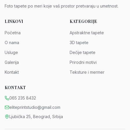
Foto tapete po meri koje vaš prostor pretvaraju u umetnost.
LINKOVI
KATEGORIJE
Početna
Apstraktne tapete
O nama
3D tapete
Usluge
Dečije tapete
Galerija
Prirodni motivi
Kontakt
Teksture i mermer
KONTAKT
065 235 8432
eliteprintstudio@gmail.com
Ljubička 25, Beograd, Srbija