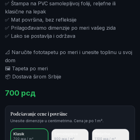
✅ Štampa na PVC samolepljivoj foliji, reljefne ili
klasične na lepak
✅ Mat površina, bez refleksije
✅ Prilagođavamo dimenzije po meri vašeg zida
✅ Lako se postavlja i održava
📐 Naručite fototapetu po meri i unesite toplinu u svoj
dom
🖼️ Tapeta po meri
📦 Dostava širom Srbije
700
рсд
Podešavanje cene i površine
Unesite dimenzije u centimetrima. Cena je po 1 m².
Klasik
Samolepljive
Reljefne
700
рсд / m²
900
рсд / m²
1.100
рсд / m²