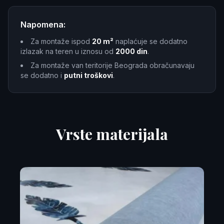
Napomena:
Za montaže ispod
20 m²
naplaćuje se dodatno
izlazak na teren u iznosu od
2000 din
.
Za montaže van teritorije Beograda obračunavaju
se dodatno i
putni troškovi
.
Vrste materijala