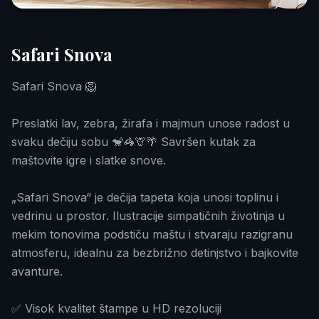
Safari Snova
Safari Snova 🦁
Preslatki lav, zebra, žirafa i majmun unose radost u
svaku dečiju sobu 🐒🦓🦒🌴 Savršen kutak za
maštovite igre i slatke snove.
„Safari Snova“ je dečija tapeta koja unosi toplinu i
vedrinu u prostor. Ilustracije simpatičnih životinja u
mekim tonovima podstiču maštu i stvaraju razigranu
atmosferu, idealnu za bezbrižno detinjstvo i bajkovite
avanture.
✅ Visok kvalitet štampe u HD rezoluciji