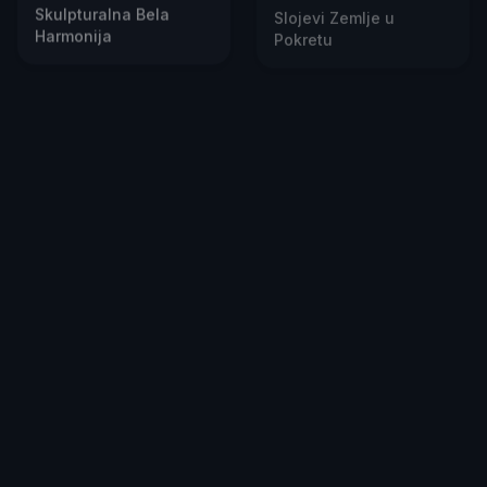
Harmonija
Pokretu
Slojeviti Talasi
Smirujući talasi
Elegancije