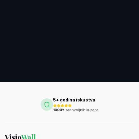
Zlatno Plavetnilo
5+ godina iskustva
1000+
zadovoljnih kupaca
Visio
Wall