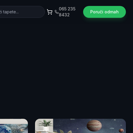
065 235
Poruči odmah
8432