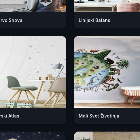
Drvo Snova
Linijski Balans
ski Atlas
Mali Svet Životinja