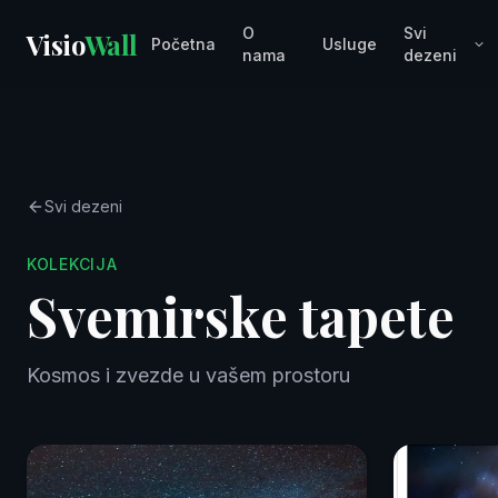
O
Svi
Visio
Wall
Početna
Usluge
nama
dezeni
Svi dezeni
KOLEKCIJA
Svemirske tapete
Kosmos i zvezde u vašem prostoru